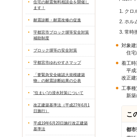
住宅の耐震無料相談会を開催し
ます！
クロ
耐震診断・耐震改修の促進
ホル
常時
宇都宮市ブロック塀等安全対策
補助制度
対象建
ブロック塀等の安全対策
住宅に
宇都宮市ゆれやすさマップ
着工時
平成1
「要緊急安全確認大規模建築
改正建
物」の耐震診断結果の公表
工事種
“住まい”の浸水対策について
新築に
改正建築基準法（平成27年6月1
日施行）
こ
平成19年6月20日施行改正建築
基準法
都市