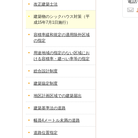
電話番
改正建築士法
建築物のシックハウス対策（平
成15年7月1日施行）
容積率緩和規定の適用除外区域
の指定
用途地域の指定のない区域にお
ける容積率・建ぺい率等の指定
総合設計制度
建築協定制度
地区計画区域での建築届出
建築基準法の道路
幅員4メートル未満の道路
道路位置指定