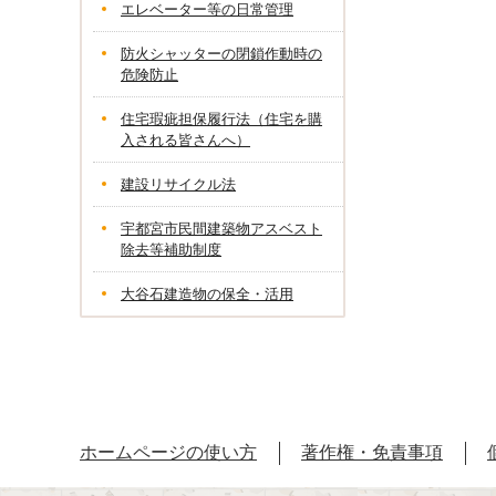
エレベーター等の日常管理
防火シャッターの閉鎖作動時の
危険防止
住宅瑕疵担保履行法（住宅を購
入される皆さんへ）
建設リサイクル法
宇都宮市民間建築物アスベスト
除去等補助制度
大谷石建造物の保全・活用
ホームページの使い方
著作権・免責事項