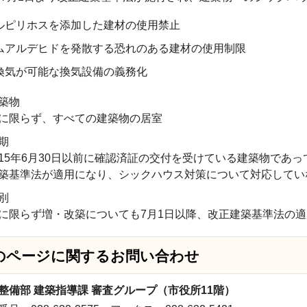
ルピリホスを添加した建材の使用禁止
ムアルデヒドを発散する恐れのある建材の使用制限
換気が可能な換気設備の義務化
築物
限らず、すべての建築物の居室
期
5年6月30日以前に確認済証の交付を受けている建築物であっ
築基準法が適用になり、シックハウス対策について対応してい
別
限らず増・改築についても7月1日以降、改正建築基準法の適
のページに関する
お問い合わせ
整備部 建築指導課 審査グループ（市役所11階）