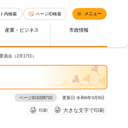
メニュー
ト内検索
ページID検索
産業・ビジネス
市政情報
委員会（2月17日）
ページID1028710
更新日 令和6年3月8日
大きな文字で印刷
印刷