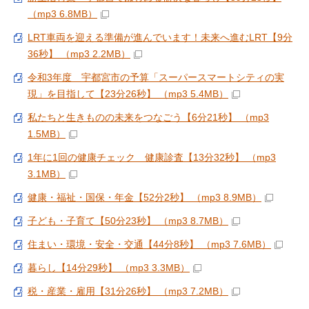
（mp3 6.8MB）
LRT車両を迎える準備が進んでいます！未来へ進むLRT【9分
36秒】 （mp3 2.2MB）
令和3年度 宇都宮市の予算「スーパースマートシティの実
現」を目指して【23分26秒】 （mp3 5.4MB）
私たちと生きものの未来をつなごう【6分21秒】 （mp3
1.5MB）
1年に1回の健康チェック 健康診査【13分32秒】 （mp3
3.1MB）
健康・福祉・国保・年金【52分2秒】 （mp3 8.9MB）
子ども・子育て【50分23秒】 （mp3 8.7MB）
住まい・環境・安全・交通【44分8秒】 （mp3 7.6MB）
暮らし【14分29秒】 （mp3 3.3MB）
税・産業・雇用【31分26秒】 （mp3 7.2MB）