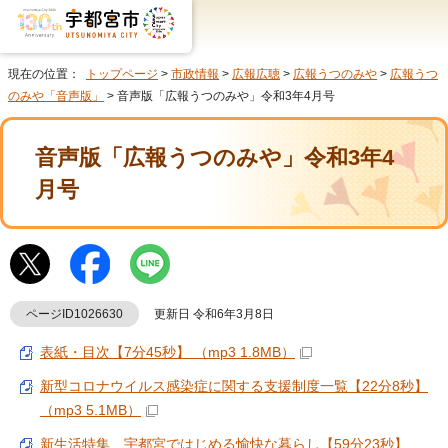
現在の位置：
トップページ
>
市政情報
>
広報広聴
>
広報うつのみや
>
広報うつ
のみや「音声版」
> 音声版「広報うつのみや」令和3年4月号
音声版「広報うつのみや」令和3年4
月号
ページID1026630
更新日 令和6年3月8日
表紙・目次【7分45秒】 （mp3 1.8MB）
新型コロナウイルス感染症に関する支援制度一覧【22分8秒】
（mp3 5.1MB）
新生活特集 宇都宮ではじめる愉快な暮らし【59分23秒】