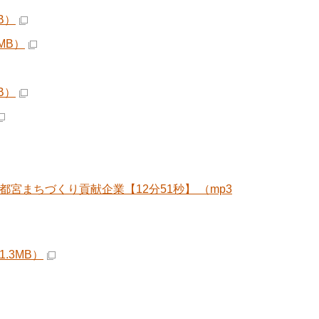
B）
MB）
B）
宮まちづくり貢献企業【12分51秒】 （mp3
.3MB）