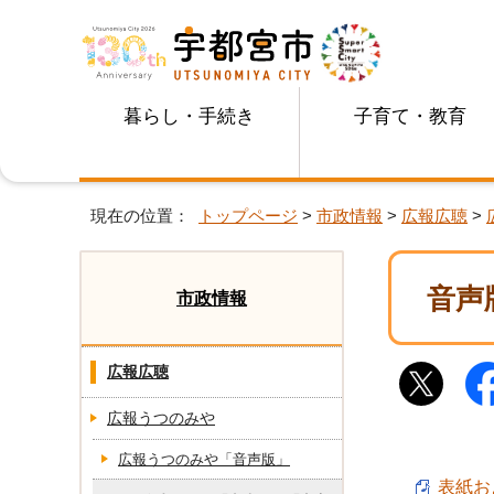
暮らし・手続き
子育て・教育
現在の位置：
トップページ
>
市政情報
>
広報広聴
>
音声
市政情報
広報広聴
広報うつのみや
広報うつのみや「音声版」
表紙およ