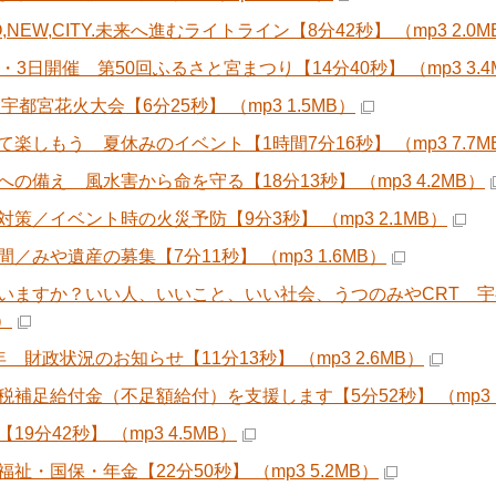
O,NEW,CITY.未来へ進むライトライン【8分42秒】 （mp3 2.0M
・3日開催 第50回ふるさと宮まつり【14分40秒】 （mp3 3.4
 宇都宮花火大会【6分25秒】 （mp3 1.5MB）
て楽しもう 夏休みのイベント【1時間7分16秒】 （mp3 7.7M
への備え 風水害から命を守る【18分13秒】 （mp3 4.2MB）
対策／イベント時の火災予防【9分3秒】 （mp3 2.1MB）
間／みや遺産の募集【7分11秒】 （mp3 1.6MB）
いますか？いい人、いいこと、いい社会、うつのみやCRT 宇都
B）
年 財政状況のお知らせ【11分13秒】 （mp3 2.6MB）
税補足給付金（不足額給付）を支援します【5分52秒】 （mp3 1
19分42秒】 （mp3 4.5MB）
祉・国保・年金【22分50秒】 （mp3 5.2MB）