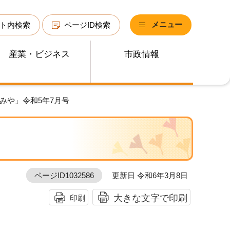
メニュー
ト内検索
ページID検索
産業・ビジネス
市政情報
みや」令和5年7月号
ページID1032586
更新日 令和6年3月8日
大きな文字で印刷
印刷