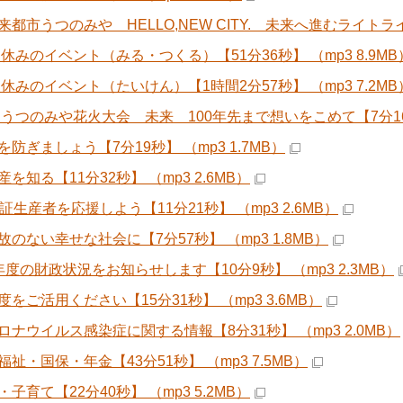
都市うつのみや HELLO,NEW CITY. 未来へ進むライトライン
夏休みのイベント（みる・つくる）【51分36秒】 （mp3 8.9MB
夏休みのイベント（たいけん）【1時間2分57秒】 （mp3 7.2MB
3 うつのみや花火大会 未来 100年先まで想いをこめて【7分16秒】
防ぎましょう【7分19秒】 （mp3 1.7MB）
を知る【11分32秒】 （mp3 2.6MB）
証生産者を応援しよう【11分21秒】 （mp3 2.6MB）
故のない幸せな社会に【7分57秒】 （mp3 1.8MB）
年度の財政状況をお知らせします【10分9秒】 （mp3 2.3MB）
度をご活用ください【15分31秒】 （mp3 3.6MB）
ロナウイルス感染症に関する情報【8分31秒】 （mp3 2.0MB）
祉・国保・年金【43分51秒】 （mp3 7.5MB）
子育て【22分40秒】 （mp3 5.2MB）