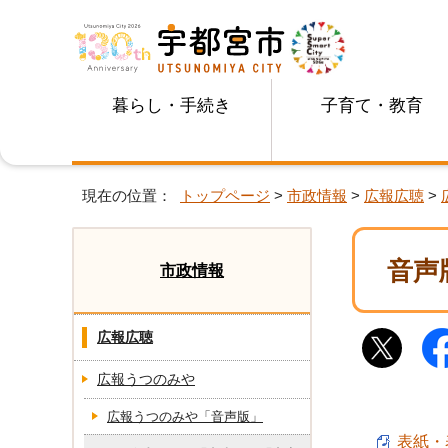
暮らし・手続き
子育て・教育
現在の位置：
トップページ
>
市政情報
>
広報広聴
>
音声
市政情報
広報広聴
広報うつのみや
広報うつのみや「音声版」
表紙・表