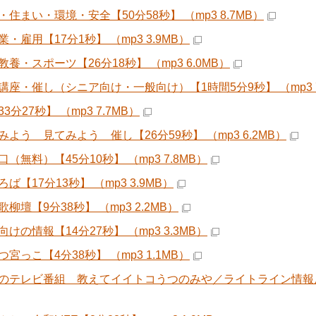
・住まい・環境・安全【50分58秒】 （mp3 8.7MB）
・雇用【17分1秒】 （mp3 3.9MB）
養・スポーツ【26分18秒】 （mp3 6.0MB）
講座・催し（シニア向け・一般向け）【1時間5分9秒】 （mp3 7
3分27秒】 （mp3 7.7MB）
みよう 見てみよう 催し【26分59秒】 （mp3 6.2MB）
（無料）【45分10秒】 （mp3 7.8MB）
ば【17分13秒】 （mp3 3.9MB）
柳壇【9分38秒】 （mp3 2.2MB）
けの情報【14分27秒】 （mp3 3.3MB）
宮っこ【4分38秒】 （mp3 1.1MB）
のテレビ番組 教えてイイトコうつのみや／ライトライン情報局 LRT