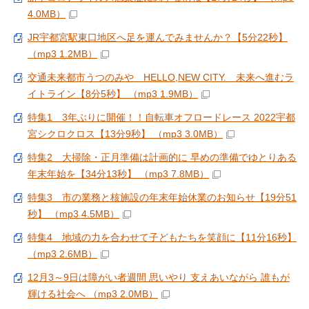
4.0MB）
JR宇都宮駅東口地区へ足を運んでみませんか？【5分22秒】
（mp3 1.2MB）
交通未来都市うつのみや HELLO,NEW CITY. 未来へ進むラ
イトライン【8分5秒】 （mp3 1.9MB）
特集1 3年ぶりに開催！！自転車オフロードレース 2022宇都
宮シクロクロス【13分9秒】 （mp3 3.0MB）
特集2 大掃除・正月準備は計画的に 早めの準備でゆとりある
年末年始を【34分13秒】 （mp3 7.8MB）
特集3 市の業務と核施設の年末年始休業のお知らせ【19分51
秒】 （mp3 4.5MB）
特集4 地域の力を合わせて子どもたちを笑顔に【11分16秒】
（mp3 2.6MB）
12月3～9日は障がい者週間 思いやり 支えあいながら 誰もが
輝ける社会へ （mp3 2.0MB）