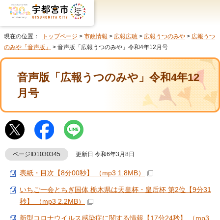
現在の位置：
トップページ
>
市政情報
>
広報広聴
>
広報うつのみや
>
広報うつ
のみや「音声版」
> 音声版「広報うつのみや」令和4年12月号
音声版「広報うつのみや」令和4年12
月号
ページID1030345
更新日 令和6年3月8日
表紙・目次【8分00秒】 （mp3 1.8MB）
いちご一会とちぎ国体 栃木県は天皇杯・皇后杯 第2位【9分31
秒】 （mp3 2.2MB）
新型コロナウイルス感染症に関する情報【17分24秒】 （mp3