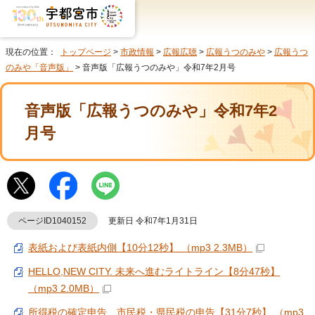
現在の位置：
トップページ
>
市政情報
>
広報広聴
>
広報うつのみや
>
広報うつ
のみや「音声版」
> 音声版「広報うつのみや」令和7年2月号
音声版「広報うつのみや」令和7年2
月号
ページID1040152
更新日 令和7年1月31日
表紙および表紙内側【10分12秒】 （mp3 2.3MB）
HELLO,NEW CITY. 未来へ進むライトライン【8分47秒】
（mp3 2.0MB）
所得税の確定申告 市民税・県民税の申告【31分7秒】 （mp3