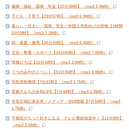
健康・福祉・国保・年金【25分38秒】 （mp3 5.9MB）
子ども・子育て【29分57秒】 （mp3 6.9MB）
暮らし・住まい・環境・安全／外国人市民向けの情報【1時間
2分59秒】 （mp3 7.2MB）
税・産業・雇用【36分39秒】 （mp3 8.4MB）
文化・教養・スポーツ【34分00秒】 （mp3 7.8MB）
情報ひろば【16分34秒】 （mp3 3.8MB）
うつのみやのイベント【51分36秒】 （mp3 8.9MB）
市民俳歌柳壇【7分33秒】 （mp3 1.7MB）
雷都さんちの令和LIFE【7分48秒】 （mp3 1.8MB）
市長定例記者会見／メディア・SNS情報【7分33秒】 （mp3
1.7MB）
宇都宮がもっと好きになる テレビ番組放送中！【11分8秒】
（mp3 2.5MB）