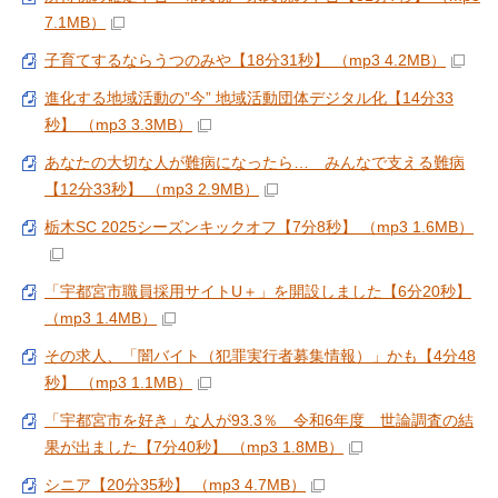
7.1MB）
子育てするならうつのみや【18分31秒】 （mp3 4.2MB）
進化する地域活動の”今” 地域活動団体デジタル化【14分33
秒】 （mp3 3.3MB）
あなたの大切な人が難病になったら… みんなで支える難病
【12分33秒】 （mp3 2.9MB）
栃木SC 2025シーズンキックオフ【7分8秒】 （mp3 1.6MB）
「宇都宮市職員採用サイトU＋」を開設しました【6分20秒】
（mp3 1.4MB）
その求人、「闇バイト（犯罪実行者募集情報）」かも【4分48
秒】 （mp3 1.1MB）
「宇都宮市を好き」な人が93.3％ 令和6年度 世論調査の結
果が出ました【7分40秒】 （mp3 1.8MB）
シニア【20分35秒】 （mp3 4.7MB）