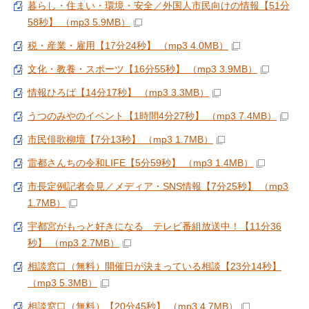
暮らし・住まい・環境・安全／外国人市民向けの情報【51分
58秒】 （mp3 5.9MB）
税・産業・雇用【17分24秒】 （mp3 4.0MB）
文化・教養・スポーツ【16分55秒】 （mp3 3.9MB）
情報ひろば【14分17秒】 （mp3 3.3MB）
うつのみやのイベント【1時間4分27秒】 （mp3 7.4MB）
市民俳歌柳壇【7分13秒】 （mp3 1.7MB）
雷都さんちの令和LIFE【5分59秒】 （mp3 1.4MB）
市長定例記者会見／メディア・SNS情報【7分25秒】 （mp3
1.7MB）
宇都宮がもっと好きになる テレビ番組放送中！【11分36
秒】 （mp3 2.7MB）
相談窓口（無料）開催日が決まっている相談【23分14秒】
（mp3 5.3MB）
相談窓口（無料）【20分45秒】 （mp3 4.7MB）