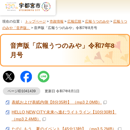
現在の位置：
トップページ
>
市政情報
>
広報広聴
>
広報うつのみや
>
広報うつ
のみや「音声版」
> 音声版「広報うつのみや」令和7年8月号
音声版「広報うつのみや」令和7年8
月号
ページID1041439
更新日 令和7年8月1日
表紙および表紙内側【8分35秒】 （mp3 2.0MB）
HELLO,NEW,CITY.未来へ進むライトライン【10分30秒】
（mp3 2.4MB）
たのしもう 夏のイベント【45分13秒】 （mp3 5.2MB）