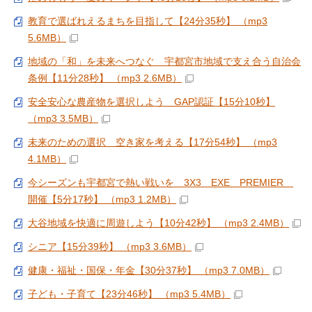
教育で選ばれえるまちを目指して【24分35秒】 （mp3
5.6MB）
地域の「和」を未来へつなぐ 宇都宮市地域で支え合う自治会
条例【11分28秒】 （mp3 2.6MB）
安全安心な農産物を選択しよう GAP認証【15分10秒】
（mp3 3.5MB）
未来のための選択 空き家を考える【17分54秒】 （mp3
4.1MB）
今シーズンも宇都宮で熱い戦いを 3X3 EXE PREMIER
開催【5分17秒】 （mp3 1.2MB）
大谷地域を快適に周遊しよう【10分42秒】 （mp3 2.4MB）
シニア【15分39秒】 （mp3 3.6MB）
健康・福祉・国保・年金【30分37秒】 （mp3 7.0MB）
子ども・子育て【23分46秒】 （mp3 5.4MB）