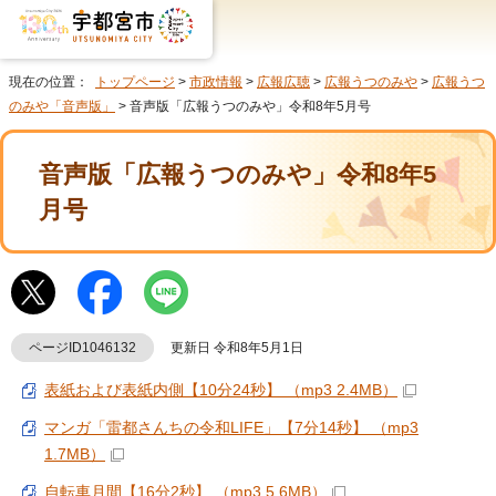
現在の位置：
トップページ
>
市政情報
>
広報広聴
>
広報うつのみや
>
広報うつ
のみや「音声版」
> 音声版「広報うつのみや」令和8年5月号
音声版「広報うつのみや」令和8年5
月号
ページID1046132
更新日 令和8年5月1日
表紙および表紙内側【10分24秒】 （mp3 2.4MB）
マンガ「雷都さんちの令和LIFE」【7分14秒】 （mp3
1.7MB）
自転車月間【16分2秒】 （mp3 5.6MB）