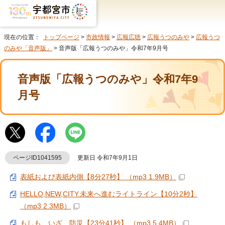
現在の位置：
トップページ
>
市政情報
>
広報広聴
>
広報うつのみや
>
広報うつ
のみや「音声版」
> 音声版「広報うつのみや」令和7年9月号
音声版「広報うつのみや」令和7年9
月号
ページID1041595
更新日 令和7年9月1日
表紙および表紙内側【8分27秒】 （mp3 1.9MB）
HELLO,NEW,CITY.未来へ進むライトライン【10分2秒】
（mp3 2.3MB）
もしも いざ 防災【23分41秒】 （mp3 5.4MB）