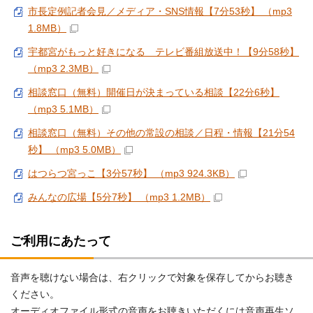
市長定例記者会見／メディア・SNS情報【7分53秒】 （mp3
1.8MB）
宇都宮がもっと好きになる テレビ番組放送中！【9分58秒】
（mp3 2.3MB）
相談窓口（無料）開催日が決まっている相談【22分6秒】
（mp3 5.1MB）
相談窓口（無料）その他の常設の相談／日程・情報【21分54
秒】 （mp3 5.0MB）
はつらつ宮っこ【3分57秒】 （mp3 924.3KB）
みんなの広場【5分7秒】 （mp3 1.2MB）
ご利用にあたって
音声を聴けない場合は、右クリックで対象を保存してからお聴き
ください。
オーディオファイル形式の音声をお聴きいただくには音声再生ソ