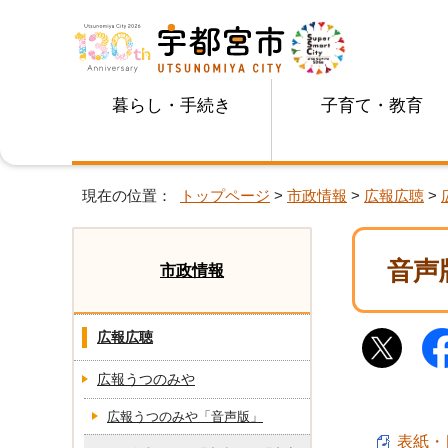
暮らし・手続き
子育て・教育
現在の位置：
トップページ
>
市政情報
>
広報広聴
>
音声
市政情報
広報広聴
広報うつのみや
広報うつのみや「音声版」
表紙・目