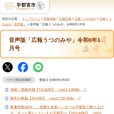
現在の位置：
トップページ
>
市政情報
>
広報広聴
>
広報うつのみや
>
広報うつ
のみや「音声版」
> 音声版「広報うつのみや」令和6年1月号
音声版「広報うつのみや」令和6年1
月号
ページID1033697
更新日 令和6年3月8日
表紙・表紙内側【7分42秒】 （mp3 1.8MB）
新年の抱負【3分4秒】 （mp3 720.4KB）
新春特集2024 「雷都を未来へ」オール宇都宮で創り上げ
る ずっと暮らしたいまち宇都宮へ【26分48秒】 （mp3