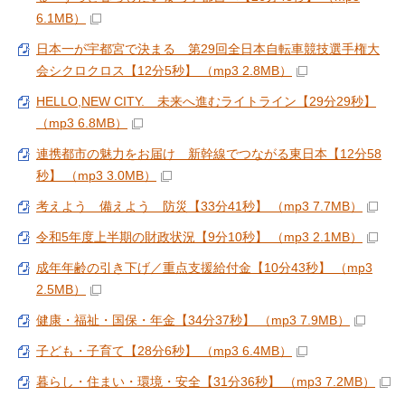
6.1MB）
日本一が宇都宮で決まる 第29回全日本自転車競技選手権大
会シクロクロス【12分5秒】 （mp3 2.8MB）
HELLO,NEW CITY. 未来へ進むライトライン【29分29秒】
（mp3 6.8MB）
連携都市の魅力をお届け 新幹線でつながる東日本【12分58
秒】 （mp3 3.0MB）
考えよう 備えよう 防災【33分41秒】 （mp3 7.7MB）
令和5年度上半期の財政状況【9分10秒】 （mp3 2.1MB）
成年年齢の引き下げ／重点支援給付金【10分43秒】 （mp3
2.5MB）
健康・福祉・国保・年金【34分37秒】 （mp3 7.9MB）
子ども・子育て【28分6秒】 （mp3 6.4MB）
暮らし・住まい・環境・安全【31分36秒】 （mp3 7.2MB）