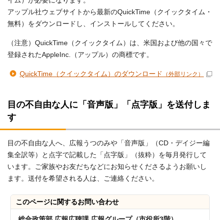
イム）が必要になります。
アップル社ウェブサイトから最新のQuickTime（クイックタイム・
無料）をダウンロードし、インストールしてください。
（注意）QuickTime（クイックタイム）は、米国および他の国々で
登録されたAppleInc.（アップル）の商標です。
QuickTime（クイックタイム）のダウンロード
（外部リンク）
目の不自由な人に「音声版」「点字版」を送付しま
す
目の不自由な人へ、広報うつのみや「音声版」（CD・デイジー編
集全訳等）と点字で記載した「点字版」（抜粋）を毎月発行して
います。ご家族やお友だちなどにお知らせくださるようお願いし
ます。送付を希望される人は、ご連絡ください。
このページに関する
お問い合わせ
総合政策部 広報広聴課 広報グループ（市役所3階）