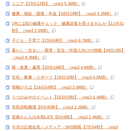
シニア【23分12秒】 （mp3 5.3MB）
健康・福祉・国保・年金【18分29秒】 （mp3 4.2MB）
1年に1回の健康チェック 健康診査を受けませんか【11分31
秒】 （mp3 2.6MB）
子ども・子育て【29分6秒】 （mp3 6.7MB）
暮らし・住まい・環境・安全／外国人向けの情報【49分2秒】
（mp3 8.4MB）
税・産業・雇用【20分16秒】 （mp3 4.6MB）
文化・教養・スポーツ【29分32秒】 （mp3 6.8MB）
情報ひろば【16分54秒】 （mp3 3.9MB）
うつのみやのイベント【55分59秒】 （mp3 6.4MB）
市民俳歌柳壇【9分40秒】 （mp3 2.2MB）
雷都さんちの令和LIFE【6分8秒】 （mp3 1.4MB）
今月の記者会見／メディア・SNS情報【7分54秒】 （mp3