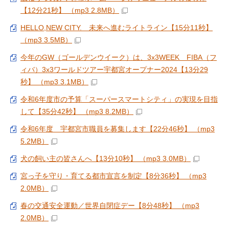
【12分21秒】 （mp3 2.8MB）
HELLO,NEW CITY. 未来へ進むライトライン【15分11秒】
（mp3 3.5MB）
今年のGW（ゴールデンウイーク）は、3x3WEEK FIBA（フ
ィバ）3x3ワールドツアー宇都宮オープナー2024【13分29
秒】 （mp3 3.1MB）
令和6年度市の予算「スーパースマートシティ」の実現を目指
して【35分42秒】 （mp3 8.2MB）
令和6年度 宇都宮市職員を募集します【22分46秒】 （mp3
5.2MB）
犬の飼い主の皆さんへ【13分10秒】 （mp3 3.0MB）
宮っ子を守り・育てる都市宣言を制定【8分36秒】 （mp3
2.0MB）
春の交通安全運動／世界自閉症デー【8分48秒】 （mp3
2.0MB）