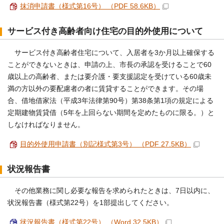
抹消申請書（様式第16号） （PDF 58.6KB）
サービス付き高齢者向け住宅の目的外使用について
サービス付き高齢者住宅について、入居者を3か月以上確保する
ことができないときは、申請の上、市長の承認を受けることで60
歳以上の高齢者、または要介護・要支援認定を受けている60歳未
満の方以外の要配慮者の者に賃貸することができます。その場
合、借地借家法（平成3年法律第90号）第38条第1項の規定による
定期建物賃貸借（5年を上回らない期間を定めたものに限る。）と
しなければなりません。
目的外使用申請書（別記様式第3号） （PDF 27.5KB）
状況報告書
その他業務に関し必要な報告を求められたときは、7日以内に、
状況報告書（様式第22号）を1部提出してください。
状況報告書（様式第22号） （Word 32.5KB）