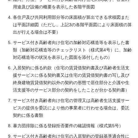
用途及び設備の概要を表示した各階平面図
各住戸及び共同利用部分等の床面積が算出できる求積図また
は平面詳細図（ただし、上記3の各階平面図により床面積の算
出が行える場合は不要）
サービス付き高齢者向け住宅の加齢対応構造等を表示した書
類（加齢対応構造等のチェックリスト（様式第4号）に、加齢
対応構造等の状況を表示した図面を添付したもの）
入居契約に係る約款（住宅の賃貸借契約書及び高齢者生活支
援サービスに係る契約書又は住宅の賃貸借契約書の写し及び
終身建物賃貸借契約以外の契約の形態で居住部分と介護や生
活支援等のサービス部分の契約をしたことが分かる契約書）
サービス付き高齢者向け住宅の管理又は高齢者生活支援サー
ビスの提供を委託により他の事業者に行わせる場合は、委託
契約に係る書類
暴力団排除に係る登録拒否要件の確認情報（様式第5号）
サービス付き高齢者向け住宅の入居契約の登録基準適合性に