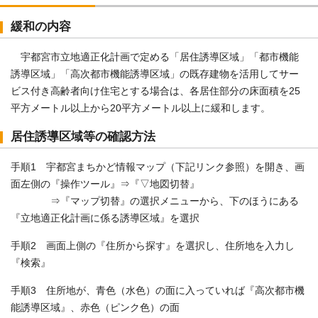
緩和の内容
宇都宮市立地適正化計画で定める「居住誘導区域」「都市機能
誘導区域」「高次都市機能誘導区域」の既存建物を活用してサー
ビス付き高齢者向け住宅とする場合は、各居住部分の床面積を25
平方メートル以上から20平方メートル以上に緩和します。
居住誘導区域等の確認方法
手順1 宇都宮まちかど情報マップ（下記リンク参照）を開き、画
面左側の『操作ツール』⇒『▽地図切替』
⇒『マップ切替』の選択メニューから、下のほうにある
『立地適正化計画に係る誘導区域』を選択
手順2 画面上側の『住所から探す』を選択し、住所地を入力し
『検索』
手順3 住所地が、青色（水色）の面に入っていれば『高次都市機
能誘導区域』、赤色（ピンク色）の面