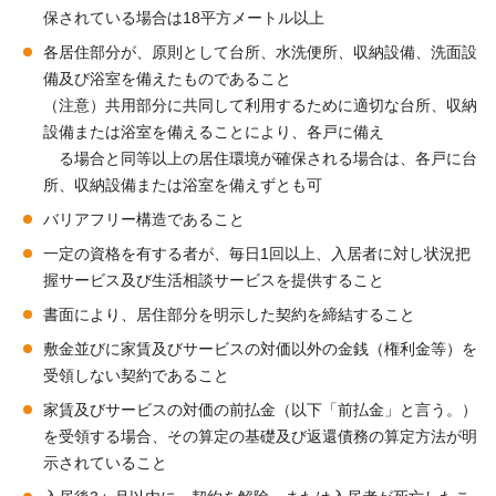
保されている場合は18平方メートル以上
各居住部分が、原則として台所、水洗便所、収納設備、洗面設
備及び浴室を備えたものであること
（注意）共用部分に共同して利用するために適切な台所、収納
設備または浴室を備えることにより、各戸に備え
る場合と同等以上の居住環境が確保される場合は、各戸に台
所、収納設備または浴室を備えずとも可
バリアフリー構造であること
一定の資格を有する者が、毎日1回以上、入居者に対し状況把
握サービス及び生活相談サービスを提供すること
書面により、居住部分を明示した契約を締結すること
敷金並びに家賃及びサービスの対価以外の金銭（権利金等）を
受領しない契約であること
家賃及びサービスの対価の前払金（以下「前払金」と言う。）
を受領する場合、その算定の基礎及び返還債務の算定方法が明
示されていること