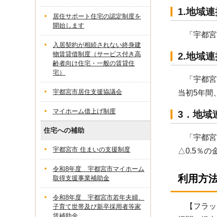
1.地域
居住サポート住宅の認定制度を
開始します
「宇都宮市
入居契約が相続されない終身建
物賃貸借制度（サービス付き高
2.地域
齢者向け住宅・一般の賃貸住
宅）
「宇都宮市
宇都宮市居住支援協議会
当初5年間
マイホーム借上げ制度
3．地域
住宅への補助
「宇都宮市
宇都宮市 住まいの支援制度
△0.5％
令和8年度 宇都宮市マイホーム
利用方
取得支援事業補助金
令和8年度 宇都宮市若年夫婦、
【フラッ
子育て世帯及び新卒採用者等家
賃補助金