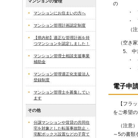
マンションの管理
の
・ 市内
マンションにお住まいの方へ
・ 市外
マンション管理計画認定制度
（注意）
【県内初】適正な管理計画を持
（空き家
つマンションを認定しました！
5. 中
マンション管理士相談支援事業
・ 売買
補助金
・ 不動
マンション管理適正化支援法人
登録制度
電子申
マンション管理士を募集してい
ます
【フラット
その他
をご希望の
分譲マンションや賃貸の共同住
（注意）電
宅を対象とした転落事故防止・
～5の書類
宅配ボックス設置などの子育て