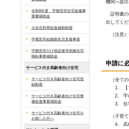
機関へ提出
令和8年度 宇都宮市住宅改修事
証明書の交
業費補助金
出してくだ
大谷石利用促進補助制度
（注意）
宇都宮市結婚新生活支援事業
宇都宮市がけ地近接等危険住宅
移転事業補助金
申請に
サービス付き高齢者向け住宅
サービス付き高齢者向け住宅登
（全ての
録制度
1. 【フ
2. 宇都
サービス付き高齢者向け住宅整
備促進事業補助金
3. 住
サービス付き高齢者向け住宅を
（子育て
お探しの方へ
4. 高校