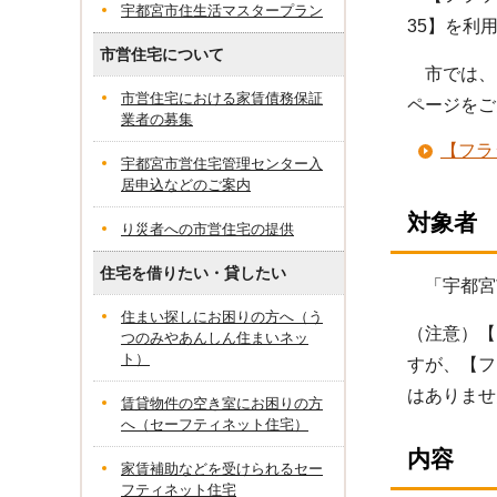
宇都宮市住生活マスタープラン
35】を利
市営住宅について
市では、【
市営住宅における家賃債務保証
ページをご
業者の募集
【フラ
宇都宮市営住宅管理センター入
居申込などのご案内
対象者
り災者への市営住宅の提供
住宅を借りたい・貸したい
「宇都宮
住まい探しにお困りの方へ（う
（注意）【
つのみやあんしん住まいネッ
ト）
すが、【フ
はありませ
賃貸物件の空き室にお困りの方
へ（セーフティネット住宅）
内容
家賃補助などを受けられるセー
フティネット住宅