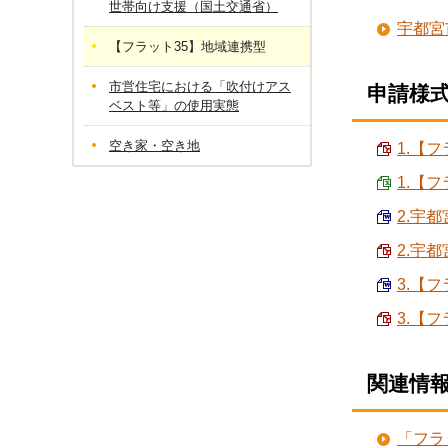
世帯向け支援（国土交通省）
宇都宮
【フラット35】地域連携型
市営住宅における「吹付けアス
申請様
ベスト等」の使用実態
空き家・空き地
1.【フ
1.【フ
2.宇
2.宇
3.【
3.【
関連情
「フラ