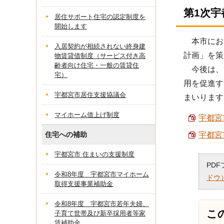
第1次
居住サポート住宅の認定制度を
開始します
本市におい
入居契約が相続されない終身建
計画」を策
物賃貸借制度（サービス付き高
齢者向け住宅・一般の賃貸住
今後は、
宅）
用を促進す
宇都宮市居住支援協議会
まいります
マイホーム借上げ制度
宇都宮
宇都宮
住宅への補助
宇都宮市 住まいの支援制度
PD
令和8年度 宇都宮市マイホーム
ドウ
取得支援事業補助金
令和8年度 宇都宮市若年夫婦、
こ
子育て世帯及び新卒採用者等家
賃補助金