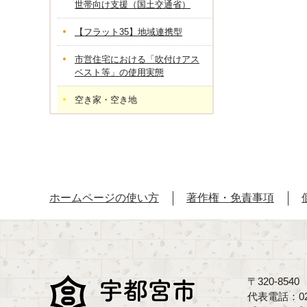
世帯向け支援（国土交通省）
【フラット35】地域連携型
市営住宅における「吹付けアス
ベスト等」の使用実態
空き家・空き地
ホームページの使い方
著作権・免責事項
〒320-85
代表電話：02