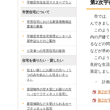
第2次
宇都宮市住生活マスタープラン
市営住宅について
市では、平
市営住宅における家賃債務保証
んできまし
業者の募集
このよう
宇都宮市営住宅管理センター入
内の戸建て
居申込などのご案内
るなどの問
などが求め
り災者への市営住宅の提供
このよう
住宅を借りたい・貸したい
良好な生活
住まい探しにお困りの方へ（う
策定しまし
つのみやあんしん住まいネッ
ト）
・ 計画の
賃貸物件の空き室にお困りの方
第2次
へ（セーフティネット住宅）
第2次
家賃補助などを受けられるセー
フティネット住宅