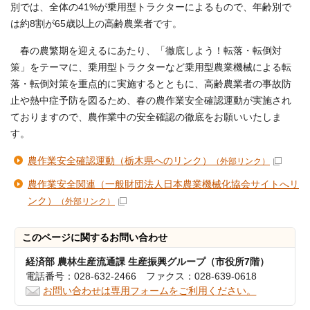
別では、全体の41%が乗用型トラクターによるもので、年齢別で
は約8割が65歳以上の高齢農業者です。
春の農繁期を迎えるにあたり、「徹底しよう！転落・転倒対
策」をテーマに、乗用型トラクターなど乗用型農業機械による転
落・転倒対策を重点的に実施するとともに、高齢農業者の事故防
止や熱中症予防を図るため、春の農作業安全確認運動が実施され
ておりますので、農作業中の安全確認の徹底をお願いいたしま
す。
農作業安全確認運動（栃木県へのリンク）
（外部リンク）
農作業安全関連（一般財団法人日本農業機械化協会サイトへリ
ンク）
（外部リンク）
このページに関する
お問い合わせ
経済部 農林生産流通課 生産振興グループ（市役所7階）
電話番号：028-632-2466 ファクス：028-639-0618
お問い合わせは専用フォームをご利用ください。