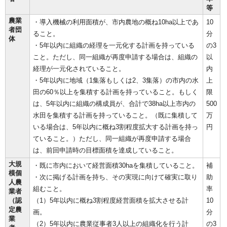
等
農業
・導入機械の利用面積が、市内農地の概ね10ha以上であ
10
者団
ること。
分
体
・5年以内に組織の経理を一元化する計画を持っている
の3
こと。ただし、同一組織が再度申請する場合は、組織の
以
経理が一元化されていること。
内
・5年以内に地域（1集落もしくは2、3集落）の市内の水
上
田の60％以上を集積する計画を持っていること。もしく
限
は、5年以内に組織の構成員が、合計で38ha以上市内の
500
水田を集積する計画を持っていること。（既に集積して
万
いる場合は、5年以内に概ね3割程度拡大する計画を持っ
円
ていること。）ただし、同一組織が再度申請する場合
は、前回申請時の目標面積を達成していること。
大規
・既に市内において経営面積30haを集積していること。
補
模個
・次に掲げる計画を持ち、その実現に向けて確実に取り
助
人農
組むこと。
率
業者
（認
（1）5年以内に概ね3割程度経営面積を拡大させる計
10
定農
画。
分
業
（2）5年以内に農業従事者3人以上の組織化を行う計
の3