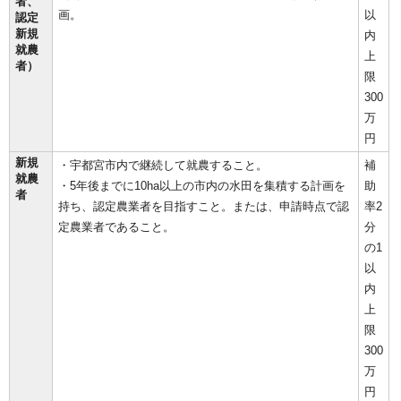
者、
画。
以
認定
新規
内
就農
上
者）
限
300
万
円
新規
・宇都宮市内で継続して就農すること。
補
就農
・5年後までに10ha以上の市内の水田を集積する計画を
助
者
持ち、認定農業者を目指すこと。または、申請時点で認
率2
定農業者であること。
分
の1
以
内
上
限
300
万
円