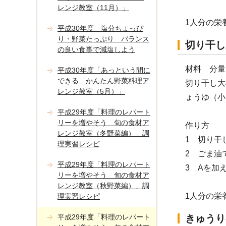
レンジ教室（11月）」
1人分の栄
平成30年度 塩分ちょっぴ
り・野菜たっぷり バランス
切り干し
の良い食事で減塩しよう
材料 分量
平成30年度「あっという間に
できる かんたん野菜料理ア
切り干し大
レンジ教室（5月）」
ょうゆ（小
平成29年度「料理のレパート
リーを増やそう 旬の食材ア
作り方
レンジ教室（冬野菜編）」調
1 切り干
理実習レシピ
2 ごま油
平成29年度「料理のレパート
3 Aを加
リーを増やそう 旬の食材ア
レンジ教室（秋野菜編）」調
1人分の栄
理実習レシピ
平成29年度「料理のレパート
きゅうり