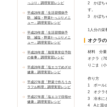
っぷり」調理実習レシピ
2 かぼち
す。
平成28年度「生活習慣病予
3 かぼち
防 減塩・野菜たっぷりメニ
ュー」調理実習レシピ
1人分の栄
平成29年度「生活習慣病予
防 減塩・野菜たっぷりメニ
オクラの
ュー」調理実習レシピ
材料 分量
平成28年度「脂質異常症予防
の食事」調理実習レシピ
オクラ（7
りごま（小
平成28年度「塩エコでめざせ
健康」調理実習レシピ
作り方
平成27年度「野菜で作ろうカ
1 ボール
ラフル料理」調理実習レシピ
2 オクラ
平成27年度「塩エコで目指せ
3 冷水に
健康」調理実習レシピ
4 Aと混