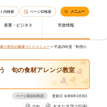
メニュー
ト内検索
ページID検索
産業・ビジネス
市政情報
盛り世代の健康づくりメニュー
> 平成29年度「料理の
そう 旬の食材アレンジ教室
ページID1014515
更新日 令和6年3月8日
大きな文字で印刷
印刷