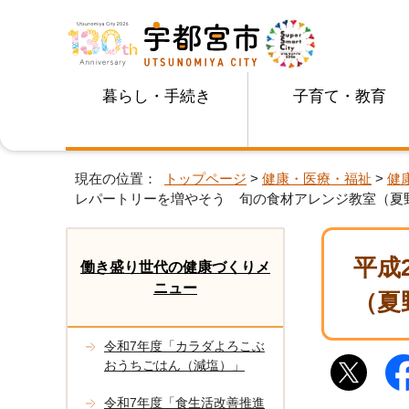
暮らし・手続き
子育て・教育
現在の位置：
トップページ
>
健康・医療・福祉
>
健
レパートリーを増やそう 旬の食材アレンジ教室（夏
平成
働き盛り世代の健康づくりメ
ニュー
（夏
令和7年度「カラダよろこぶ
おうちごはん（減塩）」
令和7年度「食生活改善推進