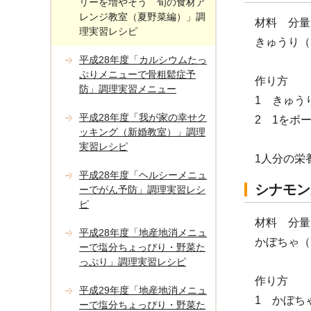
リーを増やそう 旬の食材ア
レンジ教室（夏野菜編）」調
材料 分量
理実習レシピ
きゅうり（
平成28年度「カルシウムたっ
ぷりメニューで骨粗鬆症予
作り方
防」調理実習メニュー
1 きゅう
平成28年度「我が家の幸せク
2 1をボ
ッキング（新婚教室）」調理
実習レシピ
1人分の栄
平成28年度「ヘルシーメニュ
シナモン
ーでがん予防」調理実習レシ
ピ
材料 分量
平成28年度「地産地消メニュ
かぼちゃ（
ーで塩分ちょっぴり・野菜た
っぷり」調理実習レシピ
作り方
平成29年度「地産地消メニュ
1 かぼち
ーで塩分ちょっぴり・野菜た