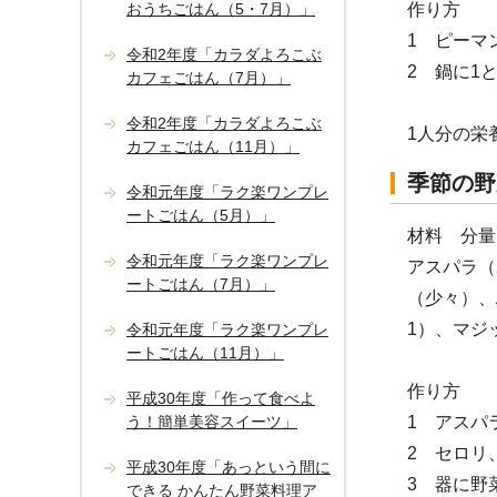
おうちごはん（5・7月）」
作り方
1 ピーマ
令和2年度「カラダよろこぶ
2 鍋に1
カフェごはん（7月）」
令和2年度「カラダよろこぶ
1人分の栄
カフェごはん（11月）」
季節の野
令和元年度「ラク楽ワンプレ
ートごはん（5月）」
材料 分量
令和元年度「ラク楽ワンプレ
アスパラ（
ートごはん（7月）」
（少々）、
1）、マジ
令和元年度「ラク楽ワンプレ
ートごはん（11月）」
作り方
平成30年度「作って食べよ
う！簡単美容スイーツ」
1 アスパ
2 セロリ
平成30年度「あっという間に
3 器に野
できる かんたん野菜料理ア