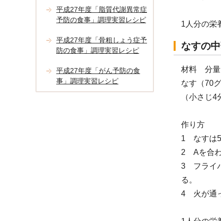
平成27年度「脂質代謝異常症
予防の食事」調理実習レシピ
1人分の栄
平成27年度「骨粗しょう症予
なすの中
防の食事」調理実習レシピ
材料 分量
平成27年度「がん予防の食
事」調理実習レシピ
なす（70
（小さじ4
作り方
1 なすは
2 Aを合
3 フライ
る。
4 火が通