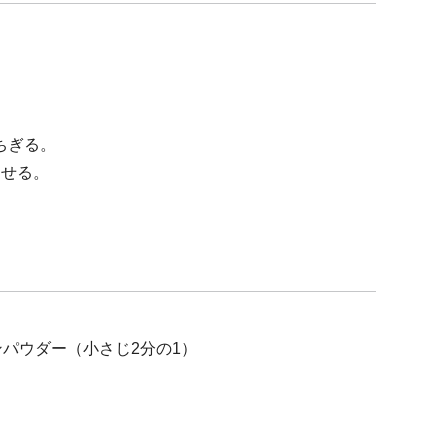
ちぎる。
ませる。
ンパウダー（小さじ2分の1）