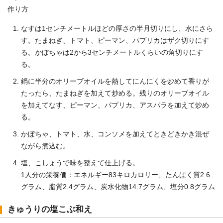
作り方
なすは1センチメートルほどの厚さの半月切りにし、水にさら
す。たまねぎ、トマト、ピーマン、パプリカはザク切りにす
る。かぼちゃは2から3センチメートルくらいの角切りにす
る。
鍋に半分のオリーブオイルを熱してにんにくを炒めて香りが
たったら、たまねぎを加えて炒める。残りのオリーブオイル
を加えてなす、ピーマン、パプリカ、アスパラを加えて炒め
る。
かぼちゃ、トマト、水、コンソメを加えてときどきかき混ぜ
ながら煮込む。
塩、こしょうで味を整えて仕上げる。
1人分の栄養価：エネルギー83キロカロリー、たんぱく質2.6
グラム、脂質2.4グラム、炭水化物14.7グラム、塩分0.8グラム
きゅうりの塩こぶ和え