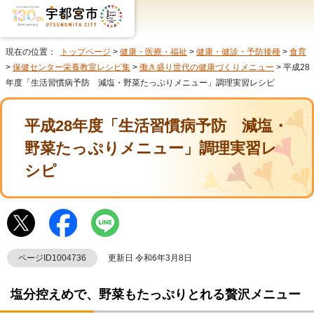
現在の位置：
トップページ
>
健康・医療・福祉
>
健康・健診・予防接種
>
食育
>
保健センター栄養教室レシピ集
>
働き盛り世代の健康づくりメニュー
> 平成28
年度「生活習慣病予防 減塩・野菜たっぷりメニュー」調理実習レシピ
平成28年度「生活習慣病予防 減塩・
野菜たっぷりメニュー」調理実習レ
シピ
ページID1004736
更新日 令和6年3月8日
塩分控えめで、野菜もたっぷりとれる贅沢メニュー