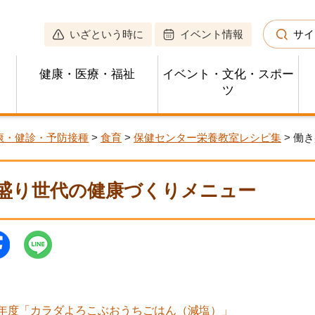
いざという時に
イベント情報
サイ
健康・医療・福祉
イベント・文化・スポー
ツ
康・健診・予防接種
>
食育
>
保健センター栄養教室レシピ集
> 働
盛り世代の健康づくりメニュー
7年度「カラダよろこぶおうちごはん（減塩）」