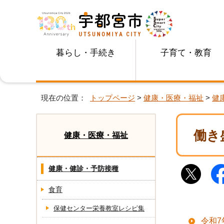
暮らし・手続き
子育て・教育
現在の位置：
トップページ
>
健康・医療・福祉
>
健
働き
健康・医療・福祉
健康・健診・予防接種
食育
保健センター栄養教室レシピ集
令和