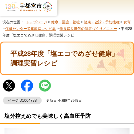
現在の位置：
トップページ
>
健康・医療・福祉
>
健康・健診・予防接種
>
食育
>
保健センター栄養教室レシピ集
>
働き盛り世代の健康づくりメニュー
> 平成28
年度「塩エコでめざせ健康」調理実習レシピ
平成28年度「塩エコでめざせ健康」
調理実習レシピ
ページID1004738
更新日 令和6年3月8日
塩分控えめでも美味しく高血圧予防