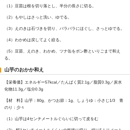
（1）豆苗は根を切り落とし、半分の長さに切る。
（2）もやしはさっと洗い、ゆでる。
（3）えのきは石づきを切り、バラバラにほぐし、さっとゆでる。
（4）わかめは戻してよく絞る。
（5）豆苗、えのき、わかめ、ツナ缶をポン酢といりごまで和え
る。
山芋のおかか和え
【栄養価】エネルギー57kcal／たんぱく質2.1g／脂質0.3g／炭水
化物11.3g／塩分0.3g
【材 料】山芋：80g、かつお節：1g、しょうゆ：小さじ1/3 青
のり：少々
（1）山芋は4センチメートルぐらいに切って皮をむ