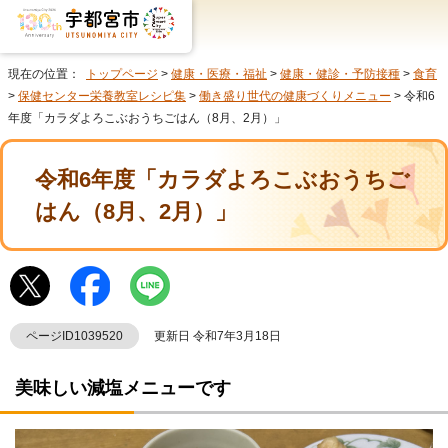
現在の位置：
トップページ
>
健康・医療・福祉
>
健康・健診・予防接種
>
食育
>
保健センター栄養教室レシピ集
>
働き盛り世代の健康づくりメニュー
> 令和6
年度「カラダよろこぶおうちごはん（8月、2月）」
令和6年度「カラダよろこぶおうちご
はん（8月、2月）」
ページID1039520
更新日 令和7年3月18日
美味しい減塩メニューです