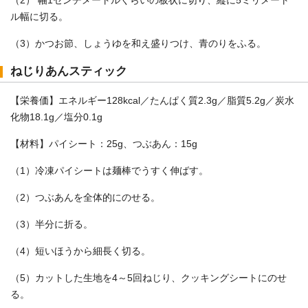
（2） 幅1センチメートルくらいの板状に切り、縦に5ミリメート
ル幅に切る。
（3）かつお節、しょうゆを和え盛りつけ、青のりをふる。
ねじりあんスティック
【栄養価】エネルギー128kcal／たんぱく質2.3g／脂質5.2g／炭水
化物18.1g／塩分0.1g
【材料】パイシート：25g、つぶあん：15g
（1）冷凍パイシートは麺棒でうすく伸ばす。
（2）つぶあんを全体的にのせる。
（3）半分に折る。
（4）短いほうから細長く切る。
（5）カットした生地を4～5回ねじり、クッキングシートにのせ
る。