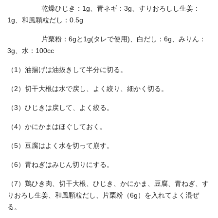
乾燥ひじき：1g、青ネギ：3g、すりおろしし生姜：
1g、和風顆粒だし：0.5g
片栗粉：6gと1g(タレで使用)、白だし：6g、みりん：
3g、水：100cc
（1）油揚げは油抜きして半分に切る。
（2）切干大根は水で戻し、よく絞り、細かく切る。
（3）ひじきは戻して、よく絞る。
（4）かにかまはほぐしておく。
（5）豆腐はよく水を切って崩す。
（6）青ねぎはみじん切りにする。
（7）鶏ひき肉、切干大根、ひじき、かにかま、豆腐、青ねぎ、す
りおろし生姜、和風顆粒だし、片栗粉（6g）を入れてよく混ぜ
る。