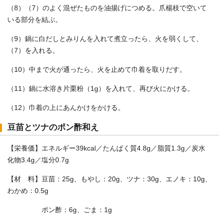
（8）（7）のよく混ぜたものを油揚げにつめる。爪楊枝で空いて
いる部分を結ぶ。
（9）鍋に白だしとみりんを入れて煮立ったら、火を弱くして、
（7）を入れる。
（10）中まで火が通ったら、火を止めて巾着を取りだす。
（11）鍋に水溶き片栗粉（1g）を入れて、再び火にかける。
（12）巾着の上にあんかけをかける。
豆苗とツナのポン酢和え
【栄養価】エネルギー39kcal／たんぱく質4.8g／脂質1.3g／炭水
化物3.4g／塩分0.7g
【材 料】豆苗：25g、もやし：20g、ツナ：30g、エノキ：10g、
わかめ：0.5g
ポン酢：6g、ごま：1g