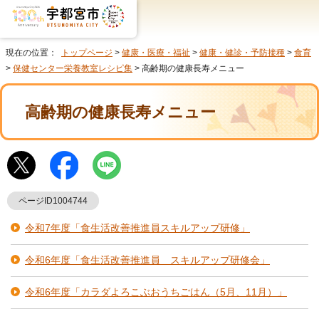
現在の位置：
トップページ
>
健康・医療・福祉
>
健康・健診・予防接種
>
食育
>
保健センター栄養教室レシピ集
> 高齢期の健康長寿メニュー
高齢期の健康長寿メニュー
ページID1004744
令和7年度「食生活改善推進員スキルアップ研修」
令和6年度「食生活改善推進員 スキルアップ研修会」
令和6年度「カラダよろこぶおうちごはん（5月、11月）」