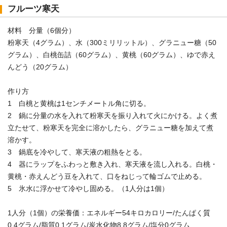
フルーツ寒天
材料 分量（6個分）
粉寒天（4グラム）、水（300ミリリットル）、グラニュー糖（50
グラム）、白桃缶詰（60グラム）、黄桃（60グラム）、ゆで赤え
んどう（20グラム）
作り方
1 白桃と黄桃は1センチメートル角に切る。
2 鍋に分量の水を入れて粉寒天を振り入れて火にかける。よく煮
立たせて、粉寒天を完全に溶かしたら、グラニュー糖を加えて煮
溶かす。
3 鍋底を冷やして、寒天液の粗熱をとる。
4 器にラップをふわっと敷き入れ、寒天液を流し入れる。白桃・
黄桃・赤えんどう豆を入れて、口をねじって輪ゴムで止める。
5 氷水に浮かせて冷やし固める。（1人分は1個）
1人分（1個）の栄養価：エネルギー54キロカロリー/たんぱく質
0.4グラム/脂質0.1グラム/炭水化物8.8グラム/塩分0グラム