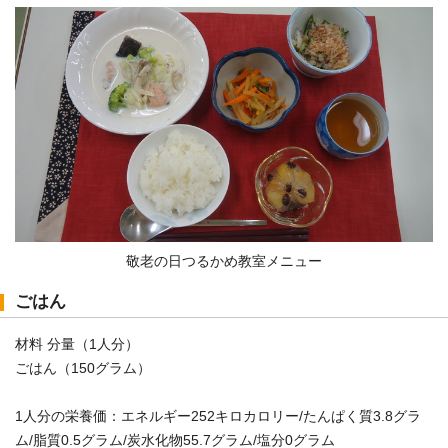
敬老の日つるかめ教室メニュー
ごはん
材料 分量（1人分）
ごはん（150グラム）
1人分の栄養価：エネルギー252キロカロリー/たんぱく質3.8グラ
ム/脂質0.5グラム/炭水化物55.7グラム/塩分0グラム