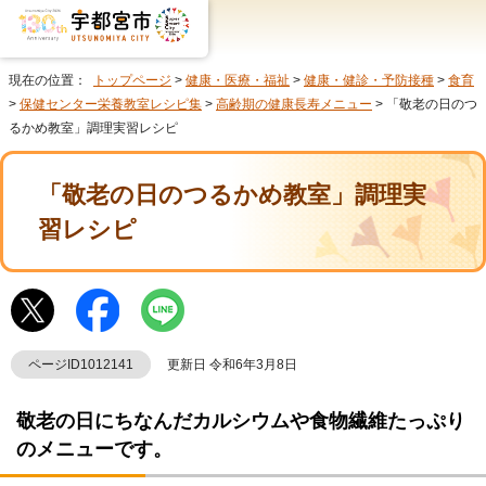
現在の位置：
トップページ
>
健康・医療・福祉
>
健康・健診・予防接種
>
食育
>
保健センター栄養教室レシピ集
>
高齢期の健康長寿メニュー
> 「敬老の日のつ
るかめ教室」調理実習レシピ
「敬老の日のつるかめ教室」調理実
習レシピ
ページID1012141
更新日 令和6年3月8日
敬老の日にちなんだカルシウムや食物繊維たっぷり
のメニューです。