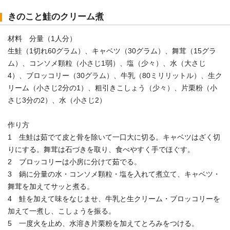
きのこと鮭のクリーム煮
材料 分量（1人分）
生鮭（1切れ60グラム）、キャベツ（30グラム）、舞茸（15グラ
ム）、コンソメ顆粒（小さじ1弱）、塩（少々）、水（大さじ
4）、ブロッコリー（30グラム）、牛乳（80ミリリットル）、生ク
リーム（小さじ2分の1）、粗引きこしょう（少々）、片栗粉（小
さじ3分の2）、水（小さじ2）
作り方
1 生鮭は茹でて皮と骨を除いて一口大に切る。キャベツはざく切
りにする。舞茸は石づきを取り、食べやすく手でほぐす。
2 ブロッコリーは小房に分けて茹でる。
3 鍋に分量の水・コンソメ顆粒・塩を入れて煮立て、キャベツ・
舞茸を加えてサッと煮る。
4 鮭を加えて味をなじませ、牛乳と生クリーム・ブロッコリーを
加えて一煮し、こしょうを振る。
5 一度火を止め、水溶き片栗粉を加えてとろみをつける。