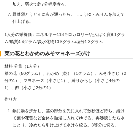
加え、弱火で約7分程度煮る。
野菜類とうどんに火が通ったら、しょうゆ・みりんを加えて
仕上げる。
1人分の栄養価：エネルギー118キロカロリー/たんぱく質9.1グラ
ム/脂質4.4グラム/炭水化物10.5グラム/塩分1.3グラム
菜の花とわかめのみそマヨネーズがけ
材料 分量（1人分）
菜の花（50グラム）、わかめ（乾）（1グラム）、みそ小さじ（2
分の1）、マヨネーズ（小さじ1）、練りからし（小さじ4分の
1）、酢（小さじ2分の1）
作り方
鍋に湯を沸かし、茎の部分を先に入れて数秒ほど待ち、続け
て葉や花蕾など全体を熱湯に入れてゆでる。再沸騰したら水
にとり、冷めたら引け上げて水けを絞る。3等分に切る。