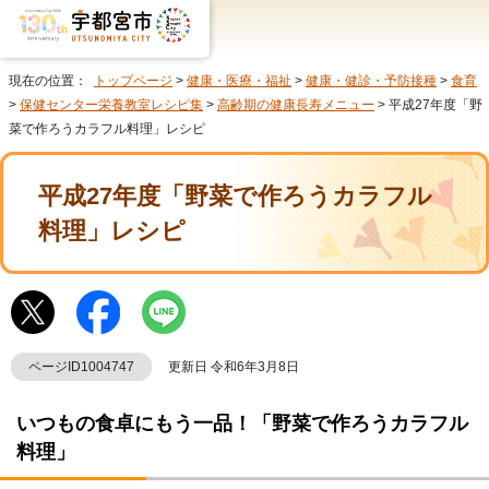
現在の位置：
トップページ
>
健康・医療・福祉
>
健康・健診・予防接種
>
食育
>
保健センター栄養教室レシピ集
>
高齢期の健康長寿メニュー
> 平成27年度「野
菜で作ろうカラフル料理」レシピ
平成27年度「野菜で作ろうカラフル
料理」レシピ
ページID1004747
更新日 令和6年3月8日
いつもの食卓にもう一品！「野菜で作ろうカラフル
料理」