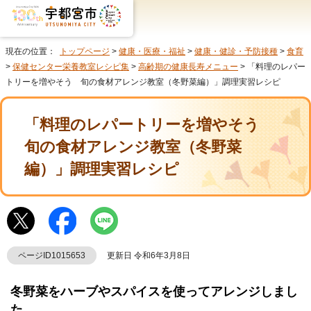
現在の位置：
トップページ
>
健康・医療・福祉
>
健康・健診・予防接種
>
食育
>
保健センター栄養教室レシピ集
>
高齢期の健康長寿メニュー
> 「料理のレパー
トリーを増やそう 旬の食材アレンジ教室（冬野菜編）」調理実習レシピ
「料理のレパートリーを増やそう
旬の食材アレンジ教室（冬野菜
編）」調理実習レシピ
ページID1015653
更新日 令和6年3月8日
冬野菜をハーブやスパイスを使ってアレンジしまし
た。