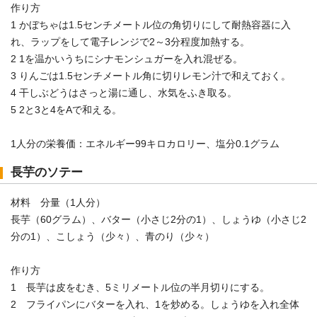
作り方
1 かぼちゃは1.5センチメートル位の角切りにして耐熱容器に入
れ、ラップをして電子レンジで2～3分程度加熱する。
2 1を温かいうちにシナモンシュガーを入れ混ぜる。
3 りんごは1.5センチメートル角に切りレモン汁で和えておく。
4 干しぶどうはさっと湯に通し、水気をふき取る。
5 2と3と4をAで和える。
1人分の栄養価：エネルギー99キロカロリー、塩分0.1グラム
長芋のソテー
材料 分量（1人分）
長芋（60グラム）、バター（小さじ2分の1）、しょうゆ（小さじ2
分の1）、こしょう（少々）、青のり（少々）
作り方
1 長芋は皮をむき、5ミリメートル位の半月切りにする。
2 フライパンにバターを入れ、1を炒める。しょうゆを入れ全体