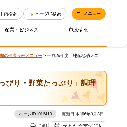
メニュー
ト内検索
ページID検索
産業・ビジネス
市政情報
期の健康長寿メニュー
> 平成29年度「地産地消メニュ
ょっぴり・野菜たっぷり」調理
ページID1016413
更新日 令和6年3月8日
大きな文字で印刷
印刷