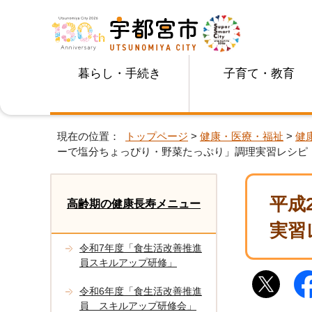
暮らし・手続き
子育て・教育
現在の位置：
トップページ
>
健康・医療・福祉
>
健
ーで塩分ちょっぴり・野菜たっぷり」調理実習レシピ
平成
高齢期の健康長寿メニュー
実習
令和7年度「食生活改善推進
員スキルアップ研修」
令和6年度「食生活改善推進
員 スキルアップ研修会」