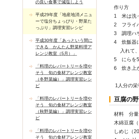
の良い食事で減塩しよう
作り方
平成29年度「地産地消メニュ
1 米は洗
ーで塩分ちょっぴり・野菜た
2 フライ
っぷり」調理実習レシピ
3 調理ハ
平成30年度「あっという間に
4 炊飯器
できる かんたん野菜料理ア
入れて、
レンジ教室（5月）」
5 にらを
「料理のレパートリーを増や
6 炊き上
そう 旬の食材アレンジ教室
（冬野菜編）」調理実習レシ
1人分の栄
ピ
「料理のレパートリーを増や
豆腐の野
そう 旬の食材アレンジ教室
（秋野菜編）」調理実習レシ
材料 分量
ピ
木綿豆腐（
「料理のレパートリーを増や
しめじ（2
そう 旬の食材アレンジ教室