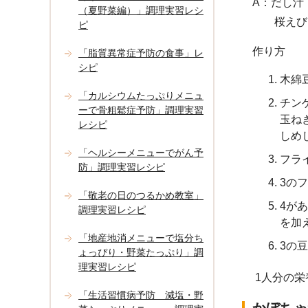
A：だし汁
（夏野菜編）」調理実習レシ
桜えび（0
ピ
作り方
「脂質異常症予防の食事」レ
シピ
木綿
「カルシウムたっぷりメニュ
チン
ーで骨粗鬆症予防」調理実習
玉ね
レシピ
しめ
「ヘルシーメニューでがん予
フラ
防」調理実習レシピ
3の
「敬老の日のつるかめ教室」
4が
調理実習レシピ
を加
「地産地消メニューで塩分ち
3の
ょっぴり・野菜たっぷり」調
理実習レシピ
1人分の栄
「生活習慣病予防 減塩・野