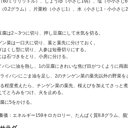
（60ミリリットル）、しょうゆ（小さじ1弱）、塩（小小さじ6
.2グラム）、片栗粉（小さじ1）、水（小さじ1・小小さじ2
豆腐は2～3つに切り、押し豆腐にして水気を切る。
ゲン菜は一口大に切り、葉と葉先に分けておく。
ぎはくし型に切り、人参は短冊切りにする。
じは石づきをとり、小房に分ける。
イパンに油を熱し、1の豆腐にきれいな焦げ目がつくように両
フライパンにごま油を足し、2のチンゲン菜の葉先以外の野菜を
ある程度煮えたら、チンゲン菜の葉先、桜えびを加えてさっと
えてとろみをつけ、火を止める。
豆腐に5をかける。
養価：エネルギー159キロカロリー、たんぱく質8.8グラム、脂質8