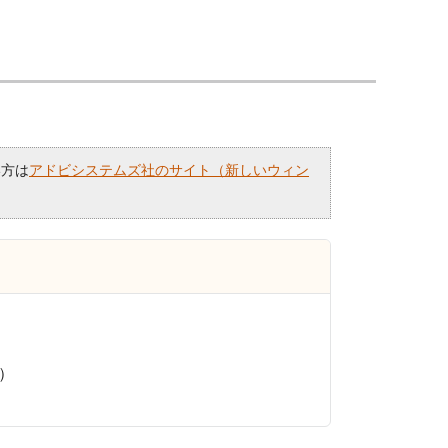
い方は
アドビシステムズ社のサイト（新しいウィン
階）