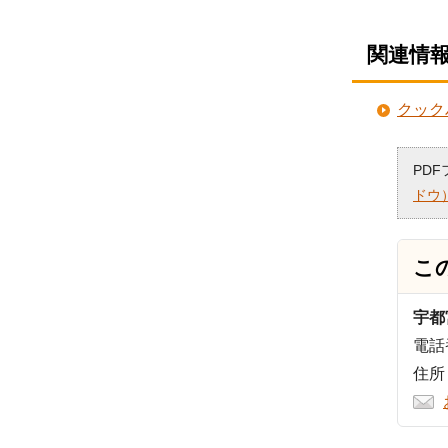
関連情
クック
PD
ドウ
こ
宇都
電話番
住所