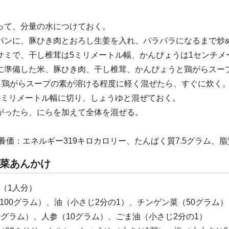
って、分量の水につけておく。
パンに、豚ひき肉とおろし生姜を入れ、パラパラになるまで炒
サミで、干し椎茸は5ミリメートル幅、かんぴょうは1センチメ
に準備した米、豚ひき肉、干し椎茸、かんぴょうと鶏がらスー
鶏がらスープの素が溶ける程度に軽く混ぜたら、すぐに炊く
5ミリメートル幅に切り、しょうゆと混ぜておく。
がったら、にらを加えて全体を混ぜる。
養価：エネルギー319キロカロリー、たんぱく質7.5グラム、脂質3
菜あんかけ
（1人分）
100グラム）、油（小さじ2分の1）、チンゲン菜（50グラム）
0グラム）、人参（10グラム）、ごま油（小さじ2分の1）