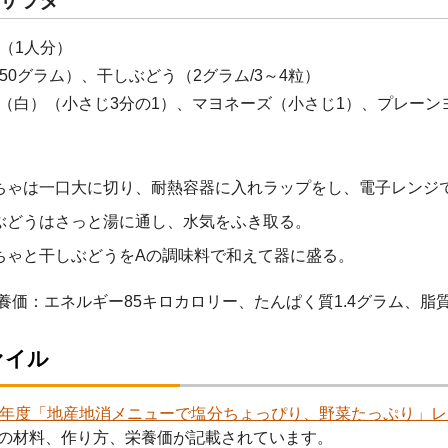
サラダ
（1人分）
50グラム）、干しぶどう（2グラム/3～4粒）
ま（白）（小さじ3分の1）、マヨネーズ（小さじ1）、プレーン
ちゃは一口大に切り、耐熱容器に入れラップをし、電子レンジで
ぶどうはさっと湯に通し、水気をふき取る。
ちゃと干しぶどうをAの調味料で和えて器に盛る。
養価：エネルギー85キロカロリー、たんぱく質1.4グラム、脂質3
ァイル
9年度「地産地消メニューで塩分ちょっぴり、野菜たっぷり」レシピ （
の材料、作り方、栄養価が記載されています。