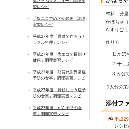
かぼちゃ
菜たっぷりメニュー」調理実
習レシピ
材料 分量
「塩エコでめざせ健康」調理
かぼちゃ（
実習レシピ
A:すりご
平成27年度「野菜で作ろうカ
作り方
ラフル料理」レシピ
かぼ
平成27年度「塩エコで目指せ
健康」調理実習レシピ
干し
平成27年度「脂質代謝異常症
かぼ
予防の食事」調理実習レシピ
1人分の栄
平成27年度「骨粗しょう症予
防の食事」調理実習レシピ
添付フ
平成27年度「がん予防の食
事」調理実習レシピ
平成2
レシピ