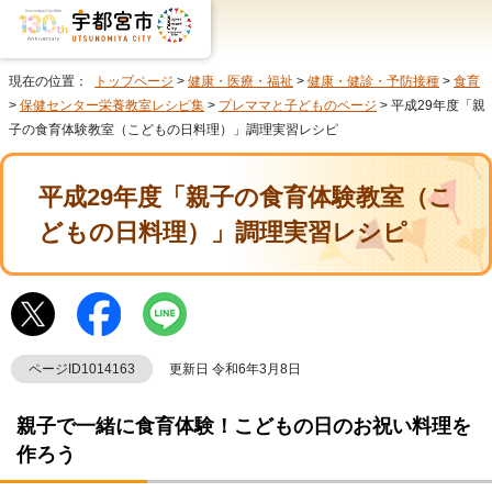
現在の位置：
トップページ
>
健康・医療・福祉
>
健康・健診・予防接種
>
食育
>
保健センター栄養教室レシピ集
>
プレママと子どものページ
> 平成29年度「親
子の食育体験教室（こどもの日料理）」調理実習レシピ
平成29年度「親子の食育体験教室（こ
どもの日料理）」調理実習レシピ
ページID1014163
更新日 令和6年3月8日
親子で一緒に食育体験！こどもの日のお祝い料理を
作ろう