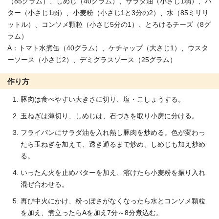
（85グラム）、しめじ（40グラム）、サラダ油（小さじ1弱）、バ
ター（小さじ1弱）、小麦粉（小さじ1と3分の2）、水（85ミリリ
ットル）、コンソメ顆粒（小さじ5分の1）、とろけるチーズ（8グ
ラム）
A：トマト水煮缶（40グラム）、ケチャップ（大さじ1）、ウスタ
ーソース（小さじ2）、デミグラスソース（25グラム）
作り方
豚肉は食べやすい大きさに切り、塩・こしょうする。
玉ねぎは薄切り、しめじは、石づきを取り小房に分ける。
フライパンにサラダ油を入れ熱し豚肉を炒める。色が変わっ
たら玉ねぎを加えて、透き通るまで炒め、しめじも加え炒め
る。
いったん火を止めバターを加え、溶けたら小麦粉を振り入れ
混ぜ合わせる。
再び中火にかけ、粉っぽさがなくなったら水とコンソメ顆粒
を加え、煮立ったらAを加え7分～8分煮込む。