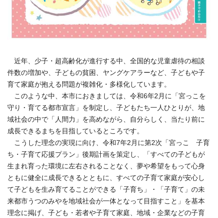
近年、少子・超高齢化が進行する中、全国的な児童虐待の相談
件数の増加や、子どもの貧困、ヤングケアラーなど、子どもや子
育て家庭が抱える問題が複雑化・多様化しています。
このような中、本市におきましては、令和6年2月に「宮っこを
守り・育てる都市宣言」を制定し、子どもたち一人ひとりが、地
域社会の中で「人間力」を高めながら、自分らしく、当たり前に
成長できるまちを目指しているところです。
こうした理念の実現に向け、令和7年2月に第2次「宮っこ 子育
ち・子育て応援プラン」後期計画を策定し、「すべての子どもが
生まれ育った環境に左右されることなく、夢や希望をもって心身
ともに健全に成長できるとともに、すべての子育て家庭が安心し
て子どもを生み育てることができる「子育ち」・「子育て」の未
来都市うつのみやを地域社会が一体となって目指すこと」を基本
理念に掲げ、子ども・若者や子育て家庭、地域・企業などの子育