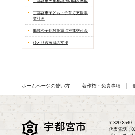
宇都宮市児童相談所の開設準備
宇都宮市子ども・子育て支援事
業計画
地域少子化対策重点推進交付金
ひとり親家庭の支援
ホームページの使い方
著作権・免責事項
〒320-85
代表電話：02