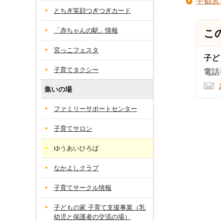
宇都宮
とちぎ笑顔つぎつぎカード
「赤ちゃんの駅」情報
こ
宮っこフェスタ
子ど
子育てタクシー
電話番
集いの場
ファミリーサポートセンター
子育てサロン
ゆうあいひろば
なかよしクラブ
子育てサークル情報
子どもの家 子育て支援事業（乳
幼児と保護者の交流の場）