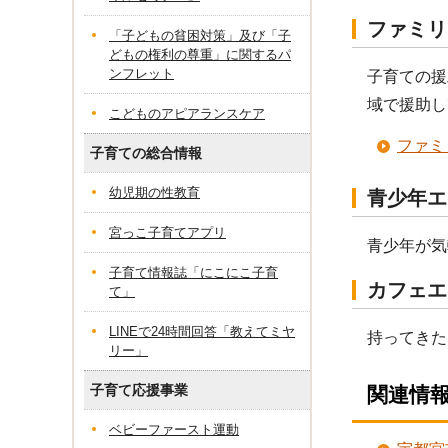
ファミリ
「子どもの貧困対策」及び「子
どもの権利の尊重」に関するパ
ンフレット
子育ての援
域で援助し
こどものアピアランスケア
ファミ
子育ての総合情報
幼児期の性教育
青少年エ
宮っこ子育てアプリ
青少年が気
子育て情報誌「にこにこ子育
カフェエ
て」
LINEで24時間回答「教えてミヤ
持ってきた
リー」
子育て応援事業
関連情
ベビーファースト運動