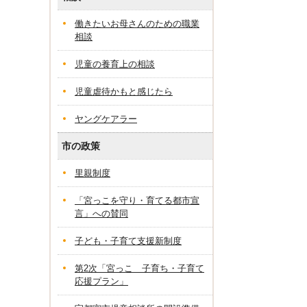
働きたいお母さんのための職業
相談
児童の養育上の相談
児童虐待かもと感じたら
ヤングケアラー
市の政策
里親制度
「宮っこを守り・育てる都市宣
言」への賛同
子ども・子育て支援新制度
第2次「宮っこ 子育ち・子育て
応援プラン」