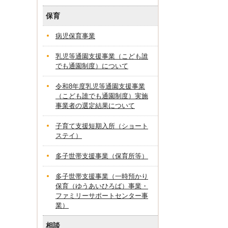
保育
病児保育事業
乳児等通園支援事業（こども誰
でも通園制度）について
令和8年度乳児等通園支援事業
（こども誰でも通園制度）実施
事業者の選定結果について
子育て支援短期入所（ショート
ステイ）
多子世帯支援事業（保育所等）
多子世帯支援事業（一時預かり
保育（ゆうあいひろば）事業・
ファミリーサポートセンター事
業）
相談