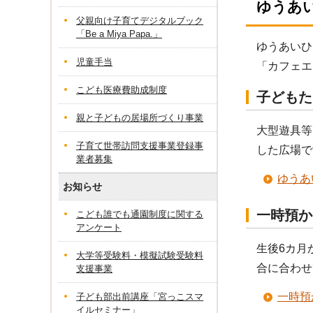
ゆうあ
父親向け子育てデジタルブック
「Be a Miya Papa.」
ゆうあいひ
児童手当
「カフェエ
こども医療費助成制度
子どもた
親と子どもの居場所づくり事業
大型遊具等
子育て世帯訪問支援事業登録事
した広場で
業者募集
ゆうあ
お知らせ
一時預か
こども誰でも通園制度に関する
アンケート
生後6カ月
大学等受験料・模擬試験受験料
合に合わせ
支援事業
一時預
子ども部出前講座「宮っこスマ
イルセミナー」