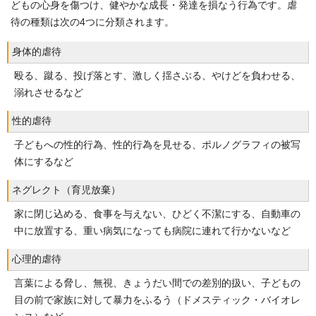
どもの心身を傷つけ、健やかな成長・発達を損なう行為です。虐
待の種類は次の4つに分類されます。
身体的虐待
殴る、蹴る、投げ落とす、激しく揺さぶる、やけどを負わせる、
溺れさせるなど
性的虐待
子どもへの性的行為、性的行為を見せる、ポルノグラフィの被写
体にするなど
ネグレクト（育児放棄）
家に閉じ込める、食事を与えない、ひどく不潔にする、自動車の
中に放置する、重い病気になっても病院に連れて行かないなど
心理的虐待
言葉による脅し、無視、きょうだい間での差別的扱い、子どもの
目の前で家族に対して暴力をふるう（ドメスティック・バイオレ