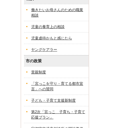
働きたいお母さんのための職業
相談
児童の養育上の相談
児童虐待かもと感じたら
ヤングケアラー
市の政策
里親制度
「宮っこを守り・育てる都市宣
言」への賛同
子ども・子育て支援新制度
第2次「宮っこ 子育ち・子育て
応援プラン」