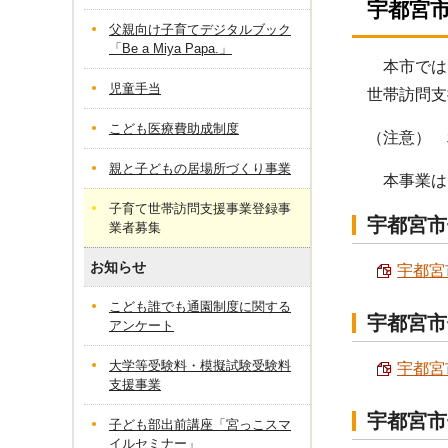
宇都宮
父親向け子育てデジタルブック
「Be a Miya Papa.」
本市では
児童手当
世帯訪問支
こども医療費助成制度
（注意） 
親と子どもの居場所づくり事業
本事業は
子育て世帯訪問支援事業登録事
宇都宮市
業者募集
お知らせ
宇都宮
こども誰でも通園制度に関する
宇都宮市
アンケート
大学等受験料・模擬試験受験料
宇都宮
支援事業
宇都宮市
子ども部出前講座「宮っこスマ
イルセミナー」