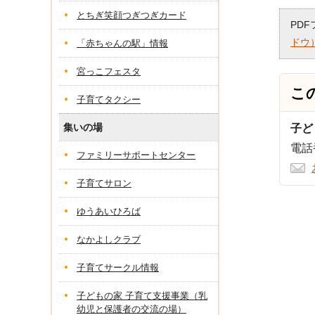
とちぎ笑顔つぎつぎカード
PD
ドウ
「赤ちゃんの駅」情報
宮っこフェスタ
こ
子育てタクシー
集いの場
子ど
電話番
ファミリーサポートセンター
子育てサロン
ゆうあいひろば
なかよしクラブ
子育てサークル情報
子どもの家 子育て支援事業（乳
幼児と保護者の交流の場）