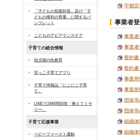
宇都宮
「子どもの貧困対策」及び「子
どもの権利の尊重」に関するパ
事業者登
ンフレット
こどものアピアランスケア
事業者登
事業者登
子育ての総合情報
誓約書（
幼児期の性教育
誓約書（
宮っこ子育てアプリ
事業所情
子育て情報誌「にこにこ子育
事業所情
て」
団体等の
LINEで24時間回答「教えてミヤ
リー」
団体等の
組織体制
子育て応援事業
組織体制
ベビーファースト運動