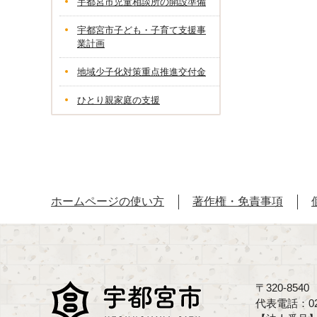
宇都宮市児童相談所の開設準備
宇都宮市子ども・子育て支援事
業計画
地域少子化対策重点推進交付金
ひとり親家庭の支援
ホームページの使い方
著作権・免責事項
〒320-85
代表電話：02