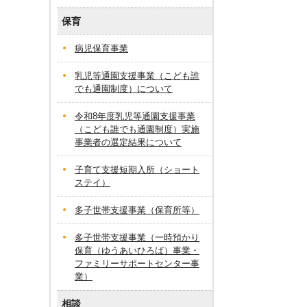
保育
病児保育事業
乳児等通園支援事業（こども誰
でも通園制度）について
令和8年度乳児等通園支援事業
（こども誰でも通園制度）実施
事業者の選定結果について
子育て支援短期入所（ショート
ステイ）
多子世帯支援事業（保育所等）
多子世帯支援事業（一時預かり
保育（ゆうあいひろば）事業・
ファミリーサポートセンター事
業）
相談