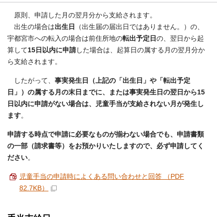
原則、申請した月の翌月分から支給されます。
出生の場合は
出生日
（出生届の届出日ではありません。）の、
宇都宮市への転入の場合は前住所地の
転出予定日
の、翌日から起
算して
15日以内に申請
した場合は、起算日の属する月の翌月分か
ら支給されます。
したがって、
事実発生日（上記の「出生日」や「転出予定
日」）の属する月の末日までに、または事実発生日の翌日から15
日以内に申請がない場合は、児童手当が支給されない月が発生し
ます
。
申請する時点で申請に必要なものが揃わない場合でも、申請書類
の一部（請求書等）をお預かりいたしますので、必ず申請してく
ださい
。
児童手当の申請時によくある問い合わせと回答 （PDF
82.7KB）