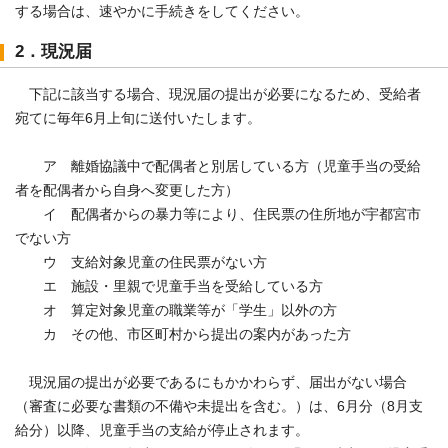
する場合は、速やかに手続きをしてください。
2．現況届
下記に該当する場合、現況届の提出が必要になるため、受給者
宛てに毎年6月上旬に送付いたします。
ア 離婚協議中で配偶者と別居している方（児童手当の受給
者を配偶者から自身へ変更した方）
イ 配偶者からの暴力等により、住民票の住所地が宇都宮市
でない方
ウ 支給対象児童の住民票がない方
エ 施設・里親で児童手当を受給している方
オ 算定対象児童の職業等が「学生」以外の方
カ その他、市区町村から提出の案内があった方
現況届の提出が必要であるにもかかわらず、届出がない場合
（審査に必要な書類の不備や未提出を含む。）は、6月分（8月支
給分）以降、児童手当の支給が停止されます。