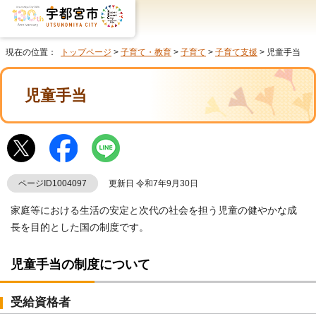
現在の位置：
トップページ
>
子育て・教育
>
子育て
>
子育て支援
> 児童手当
児童手当
ページID1004097
更新日 令和7年9月30日
家庭等における生活の安定と次代の社会を担う児童の健やかな成
長を目的とした国の制度です。
児童手当の制度について
受給資格者