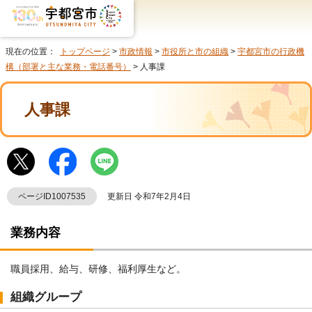
現在の位置：
トップページ
>
市政情報
>
市役所と市の組織
>
宇都宮市の行政機
構（部署と主な業務・電話番号）
> 人事課
人事課
ページID1007535
更新日 令和7年2月4日
業務内容
職員採用、給与、研修、福利厚生など。
組織グループ