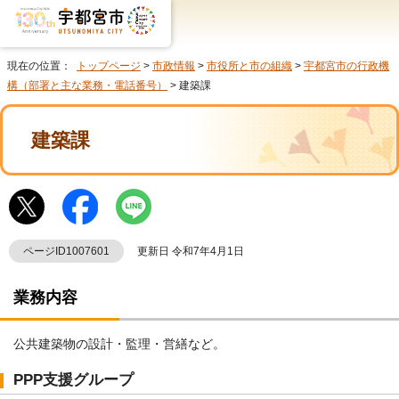
現在の位置：
トップページ
>
市政情報
>
市役所と市の組織
>
宇都宮市の行政機
構（部署と主な業務・電話番号）
> 建築課
建築課
ページID1007601
更新日 令和7年4月1日
業務内容
公共建築物の設計・監理・営繕など。
PPP支援グループ