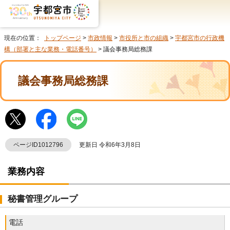
現在の位置：
トップページ
>
市政情報
>
市役所と市の組織
>
宇都宮市の行政機
構（部署と主な業務・電話番号）
> 議会事務局総務課
議会事務局総務課
ページID1012796
更新日 令和6年3月8日
業務内容
秘書管理グループ
電話