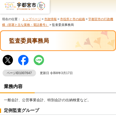
現在の位置：
トップページ
>
市政情報
>
市役所と市の組織
>
宇都宮市の行政機
構（部署と主な業務・電話番号）
> 監査委員事務局
監査委員事務局
ページID1007647
更新日 令和8年3月17日
業務内容
一般会計、公営事業会計、特別会計の出納検査など。
定例監査グループ