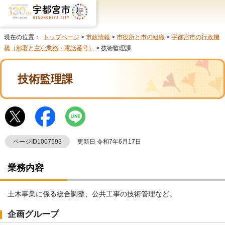
現在の位置：
トップページ
>
市政情報
>
市役所と市の組織
>
宇都宮市の行政機
構（部署と主な業務・電話番号）
> 技術監理課
技術監理課
ページID1007593
更新日 令和7年6月17日
業務内容
土木事業に係る総合調整、公共工事の技術管理など。
企画グループ