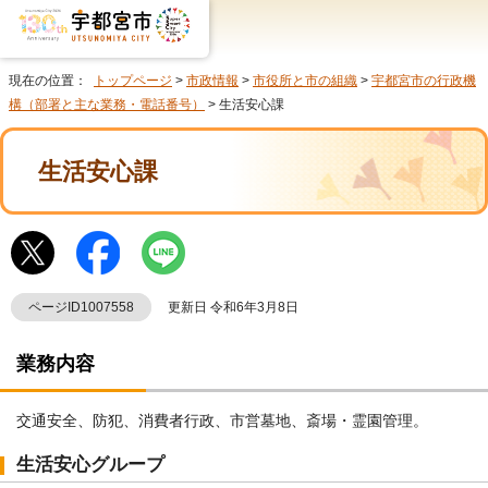
現在の位置：
トップページ
>
市政情報
>
市役所と市の組織
>
宇都宮市の行政機
構（部署と主な業務・電話番号）
> 生活安心課
生活安心課
ページID1007558
更新日 令和6年3月8日
業務内容
交通安全、防犯、消費者行政、市営墓地、斎場・霊園管理。
生活安心グループ