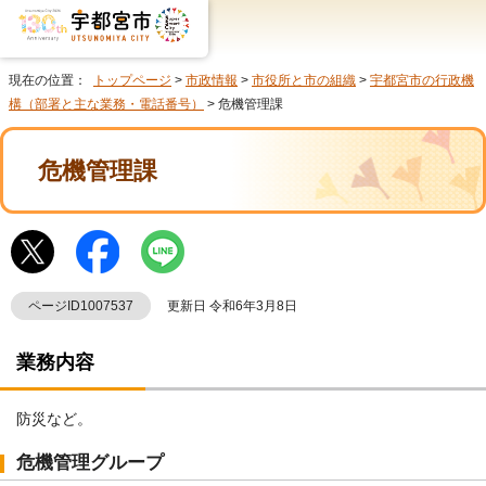
現在の位置：
トップページ
>
市政情報
>
市役所と市の組織
>
宇都宮市の行政機
構（部署と主な業務・電話番号）
> 危機管理課
危機管理課
ページID1007537
更新日 令和6年3月8日
業務内容
防災など。
危機管理グループ