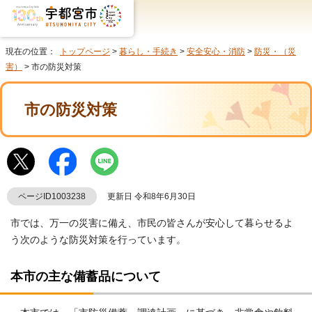
現在の位置：
トップページ
>
暮らし・手続き
>
安全安心・消防
>
防災・（災
害）
> 市の防災対策
市の防災対策
ページID1003238
更新日 令和8年6月30日
市では、万一の災害に備え、市民の皆さんが安心して暮らせるよ
う次のような防災対策を行っています。
本市の主な備蓄品について