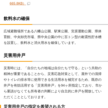
665.8KB）
飲料水の確保
広域避難場所である八幡山公園、駅東公園、宮原運動公園、県体
育館、中央卸売市場、県中央公園の中に百トン型の耐震性貯水槽
を設置し、飲料水と消火用水を確保しています。
災害用井戸
災害時には、「自分たちの地域は自分たちで守る」という共助の
精神が重要であることから、災害応急対策として、屋外での清掃
やトイレの排水等に使用できる生活用水を補完するため、既存の
井戸を有効活用する「災害用井戸」を94ヶ所指定しており、市か
ら要請がなくても所有者の判断により自主的に井戸を開放してい
ただくこととしております。
災害用井戸の指定を希望される方