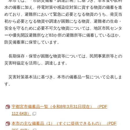
本市では、「市防災備蓄・調達計画」に基づき、非常食や飲料
水の備蓄に加え、停電対策や感染症対策に資する物資の備蓄を進
めており、避難所において緊急に必要となる物資のうち、発災当
初から必要となる物資や調達が困難になる物資、避難者の生命・
安全を守るために必要不可欠な物資については、地区市民センタ
ーや優先開設避難所など83か所の避難所等に備蓄しているほか、
防災備蓄庫に保管しています。
長期保存・保管が困難な物資等については、民間事業所等との
災害時協定を活用し、調達します。
災害対策基本法に基づき、本市の備蓄品一覧について公表しま
す。
宇都宮市備蓄品一覧（令和8年3月31日現在） （PDF
112.6KB）
本市の主な備蓄品（1）（すぐに提供できるもの） （PDF