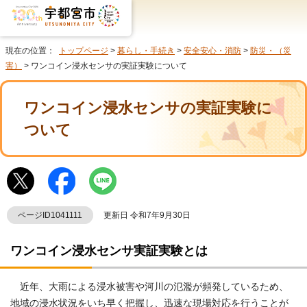
現在の位置：
トップページ
>
暮らし・手続き
>
安全安心・消防
>
防災・（災
害）
> ワンコイン浸水センサの実証実験について
ワンコイン浸水センサの実証実験に
ついて
ページID1041111
更新日 令和7年9月30日
ワンコイン浸水センサ実証実験とは
近年、大雨による浸水被害や河川の氾濫が頻発しているため、
地域の浸水状況をいち早く把握し、迅速な現場対応を行うことが