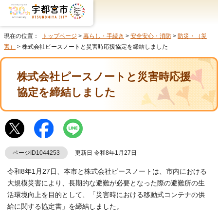
現在の位置：
トップページ
>
暮らし・手続き
>
安全安心・消防
>
防災・（災
害）
> 株式会社ピースノートと災害時応援協定を締結しました
株式会社ピースノートと災害時応援
協定を締結しました
ページID1044253
更新日 令和8年1月27日
令和8年1月27日、本市と株式会社ピースノートは、市内における
大規模災害により、長期的な避難が必要となった際の避難所の生
活環境向上を目的として、「災害時における移動式コンテナの供
給に関する協定書」を締結しました。