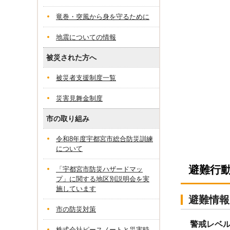
竜巻・突風から身を守るために
地震についての情報
被災された方へ
被災者支援制度一覧
災害見舞金制度
市の取り組み
令和8年度宇都宮市総合防災訓練
について
避難行
「宇都宮市防災ハザードマッ
プ」に関する地区別説明会を実
施しています
避難情報
市の防災対策
警戒レベ
株式会社ピースノートと災害時