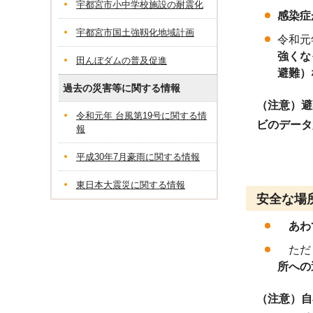
宇都宮市小中学校施設の耐震化
感染症
宇都宮市国土強靱化地域計画
令和元
強くな
田んぼダムの普及促進
避難）
過去の災害等に関する情報
（注意）避
令和元年 台風第19号に関する情
ビのデータ
報
平成30年7月豪雨に関する情報
東日本大震災に関する情報
安全な場
あわ
ただし
所への
（注意）自