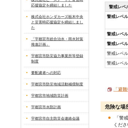
応援協定を締結しました
警戒レベ
警戒レベル
株式会社ホンダカーズ栃木中央
と災害時応援協定を締結しまし
た
警戒レベル
「宇都宮市総合治水・雨水対策
警戒レベル
推進計画」
警戒レベル
宇都宮市防災協力事業所等登録
制度
警戒レベル
要配慮者への対応
宇都宮市防災地域活動補償制度
「避難
宇都宮市地域防災計画
危険な場
宇都宮市水防計画
「警戒
宇都宮市自主防災会連絡会議
くださ