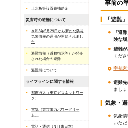
事前の
止水板等設置費補助金
「避難」
災害時の避難について
令和8年5月29日から新たな防災
「避難
気象情報の運用が開始されまし
険な場
た
避難が
避難情報（避難指示等）が発令
くださ
された場合の避難
宇都宮
避難所について
ライフラインに関する情報
避難先
ましょ
都市ガス（東京ガスネットワー
ク）
気象・避
電気（東京電力パワーグリッ
ド）
気象情
いただ
電話・通信（NTT東日本）