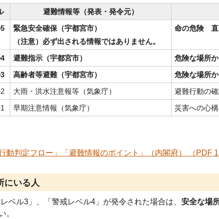
ル
避難情報等（発表・発令元）
5
緊急安全確保（宇都宮市）
命の危険 直
（注意）必ず出される情報ではありません。
4
避難指示（宇都宮市）
危険な場所か
3
高齢者等避難（宇都宮市）
危険な場所か
2
大雨・洪水注意報等（気象庁）
避難行動の確
1
早期注意情報（気象庁）
災害への心構
行動判定フロー」「避難情報のポイント」（内閣府） （PDF 1.
所にいる人
レベル3」、「警戒レベル4」が発令された場合は、
安全な場
い。