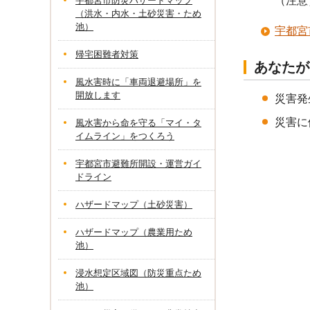
（注意
宇都宮市防災ハザードマップ
（洪水・内水・土砂災害・ため
池）
宇都宮
帰宅困難者対策
あなたが
風水害時に「車両退避場所」を
開放します
災害発
災害に
風水害から命を守る「マイ・タ
イムライン」をつくろう
宇都宮市避難所開設・運営ガイ
ドライン
ハザードマップ（土砂災害）
ハザードマップ（農業用ため
池）
浸水想定区域図（防災重点ため
池）