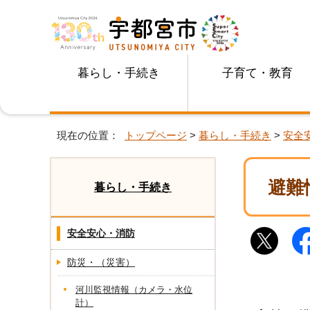
暮らし・手続き
子育て・教育
現在の位置：
トップページ
>
暮らし・手続き
>
安全
避難
暮らし・手続き
安全安心・消防
防災・（災害）
河川監視情報（カメラ・水位
計）