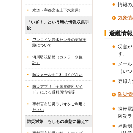
情報の
水道（宇都宮市上下水道局）
気象情
「いざ！」という時の情報収集手
段
避難情報
ワンコイン浸水センサの実証実
験について
災害が
す。
河川監視情報（カメラ・水位
計）
メール
（いつ
防災メールをご利用ください
登録方
防災アプリ「全国避難所ガイ
ド」による避難所情報等
防災情
宇都宮市防災ラジオをご利用く
携帯電
ださい
防災ラ
防災対策 もしもの事態に備えて
補助制