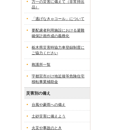
万一の災害に備えて（非常持出
品）
「逃げなきゃコール」について
要配慮者利用施設における避難
確保計画作成の義務化
栃木県災害時協力車登録制度に
ご協力ください
救護所一覧
宇都宮市がけ地近接等危険住宅
移転事業補助金
災害別の備え
台風や豪雨への備え
土砂災害に備えよう
火災や事故のとき