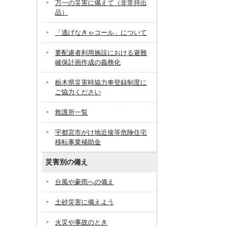
万一の災害に備えて（非常持出
品）
「逃げなきゃコール」について
要配慮者利用施設における避難
確保計画作成の義務化
栃木県災害時協力車登録制度に
ご協力ください
救護所一覧
宇都宮市がけ地近接等危険住宅
移転事業補助金
災害別の備え
台風や豪雨への備え
土砂災害に備えよう
火災や事故のとき