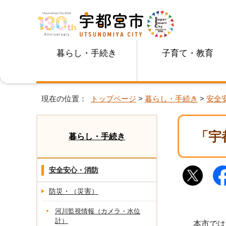
暮らし・手続き
子育て・教育
現在の位置：
トップページ
>
暮らし・手続き
>
安全
「宇
暮らし・手続き
安全安心・消防
防災・（災害）
河川監視情報（カメラ・水位
計）
本市では