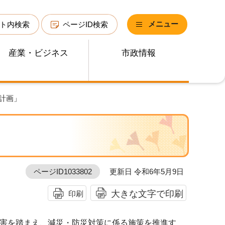
メニュー
ト内検索
ページID検索
産業・ビジネス
市政情報
計画」
ページID1033802
更新日 令和6年5月9日
大きな文字で印刷
印刷
害を踏まえ、減災・防災対策に係る施策を推進す