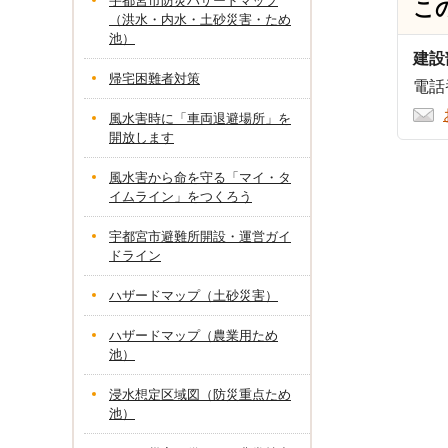
宇都宮市防災ハザードマップ
こ
（洪水・内水・土砂災害・ため
池）
建設
帰宅困難者対策
電話番
風水害時に「車両退避場所」を
開放します
風水害から命を守る「マイ・タ
イムライン」をつくろう
宇都宮市避難所開設・運営ガイ
ドライン
ハザードマップ（土砂災害）
ハザードマップ（農業用ため
池）
浸水想定区域図（防災重点ため
池）