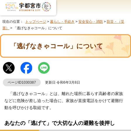
現在の位置：
トップページ
>
暮らし・手続き
>
安全安心・消防
>
防災・（災
害）
> 「逃げなきゃコール」について
「逃げなきゃコール」について
ページID1030387
更新日 令和6年3月8日
「逃げなきゃコール」とは、離れた場所に暮らす高齢者の家族
などに危険が差し迫った場合に、家族が直接電話をかけて避難行
動を呼びかける取組です。
あなたの「逃げて」で大切な人の避難を後押し