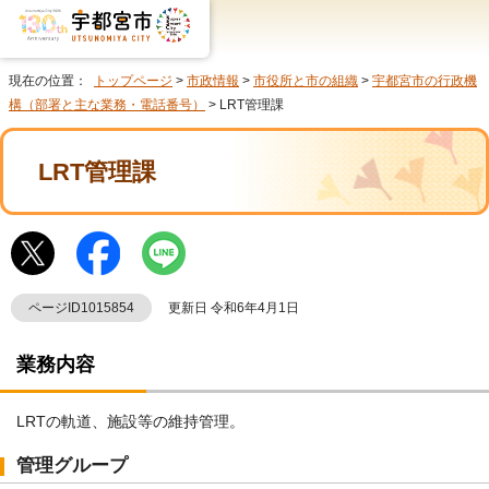
現在の位置：
トップページ
>
市政情報
>
市役所と市の組織
>
宇都宮市の行政機
構（部署と主な業務・電話番号）
> LRT管理課
LRT管理課
ページID1015854
更新日 令和6年4月1日
業務内容
LRTの軌道、施設等の維持管理。
管理グループ