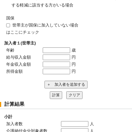
する軽減に該当する方がいる場合
国保
世帯主が国保に加入していない場合
はここにチェック
加入者１(世帯主)
年齢
歳
給与収入金額
円
年金収入金額
円
所得金額
円
＋ 加入者を追加する
計算
クリア
計算結果
小計
加入者数
人
介護納付金分対象者数
人