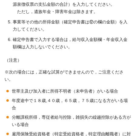
源泉徴収票の支払金額の合計）を入力してください。
ただし，遺族年金・障害年金は除きます。
事業等その他の所得金額（確定申告書は⑫の欄の金額）を入
力してください。
確定申告書で入力する場合は，給与収入金額欄・年金収入金
額欄は入力しないでください。
（注意）
※次の場合には，正確な試算ができませんので，ご注意くださ
い。
世帯主及び加入者に所得不明者（未申告者）がいる場合
年度途中で１８歳,４０歳，６５歳，７５歳になる方がいる場
合
分離課税所得，専従者給与控除，雑損失の繰越控除がある方が
いる場合
雇用保険受給資格者（特定受給資格者，特定理由離職者）に対