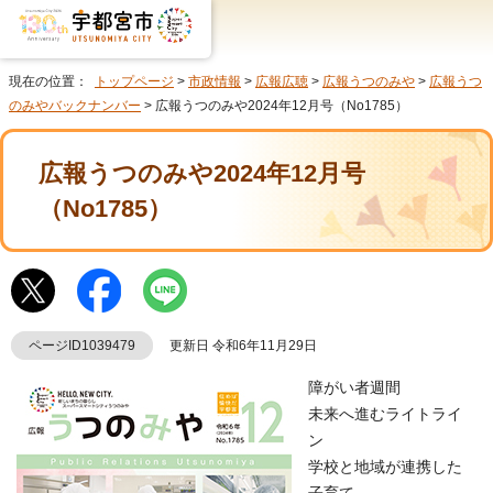
現在の位置：
トップページ
>
市政情報
>
広報広聴
>
広報うつのみや
>
広報うつ
のみやバックナンバー
> 広報うつのみや2024年12月号（No1785）
広報うつのみや2024年12月号
（No1785）
ページID1039479
更新日 令和6年11月29日
障がい者週間
未来へ進むライトライ
ン
学校と地域が連携した